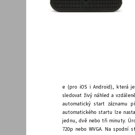
e (pro iOS i Android), která 
sledovat živý náhled a vzdálen
automatický start záznamu př
automatického startu lze nast
jednu, dvě nebo tři minuty. Úr
720p nebo WVGA. Na spodní stra