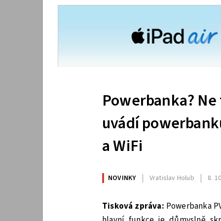
Powerbanka? Ne t
uvádí powerbank
a WiFi
NOVINKY
Vratislav Holub
8. 1
Tisková zpráva:
Powerbanka PV-
hlavní funkce je důmyslně sk