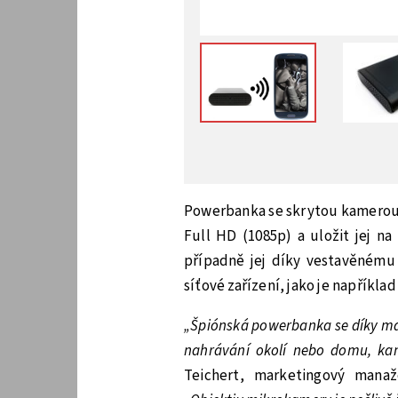
Powerbanka se skrytou kamero
Full HD (1085p) a uložit jej n
případně jej díky vestavěnému
síťové zařízení, jako je například
„Špiónská powerbanka se díky m
nahrávání okolí nebo domu, kance
Teichert, marketingový mana