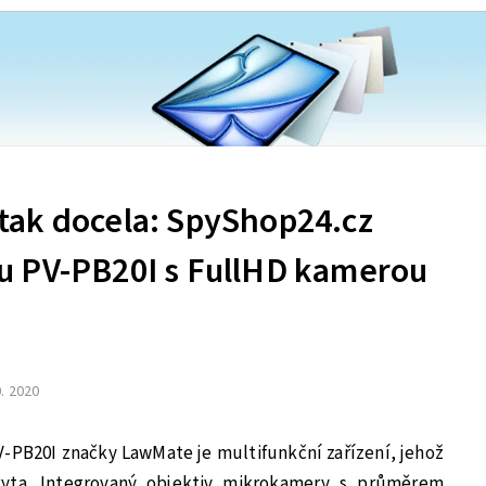
ak docela: SpyShop24.cz
u PV-PB20I s FullHD kamerou
0. 2020
PB20I značky LawMate je multifunkční zařízení, jehož
ryta. Integrovaný objektiv mikrokamery s průměrem