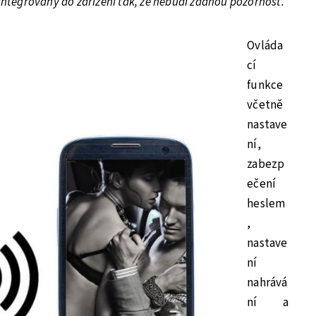
integrovaný do zařízení tak, že nebudí žádnou pozornost.“
Ovláda
cí
funkce
včetně
nastave
ní,
zabezp
ečení
heslem
,
nastave
ní
nahrává
ní a