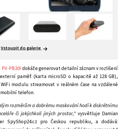
Vstoupit do galerie
u
PV-PB20I
dokáže generovat detailní záznam v rozlišení
a externí paměť (karta microSD o kapacitě až 128 GB),
 WiFi modulu streamovat v reálném čase na vzdálené
 mobilní telefon.
alým rozměrům a dobrému maskování hodí k diskrétnímu
láře či jakýchkoli jiných prostor,“
vysvětluje Damian
žer SpyShop24.cz pro Českou republiku, a dodává: