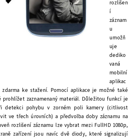
rozlišen
í
záznam
u
umožň
uje
dediko
vaná
mobilní
aplikac
je zdarma ke stažení. Pomocí aplikace je možné také
ě prohlížet zaznamenaný materiál. Důležitou funkcí je
i detekci pohybu v zorném poli kamery (citlivost
avit ve třech úrovních) a předvolba doby záznamu na
oveň rozlišení záznamu lze vybrat mezi FullHD 1080p,
ně zařízení jsou navíc dvě diody, které signalizují