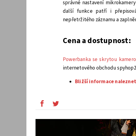
správné nastavení mikrokamery, 
další funkce patří i přepiso
nepřetržitého záznamu a zaplně
Cena a dostupnost:
Powerbanka se skrytou kamero
internetového obchodu spyhop24
Bližší informace naleznet