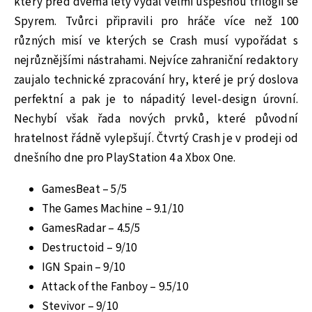
který před dvěma lety vydal velmi úspěšnou trilogii se
Spyrem. Tvůrci připravili pro hráče více než 100
různých misí ve kterých se Crash musí vypořádat s
nejrůznějšími nástrahami. Nejvíce zahraniční redaktory
zaujalo technické zpracování hry, které je prý doslova
perfektní a pak je to nápaditý level-design úrovní.
Nechybí však řada nových prvků, které původní
hratelnost řádně vylepšují. Čtvrtý Crash je v prodeji od
dnešního dne pro PlayStation 4 a Xbox One.
GamesBeat – 5/5
The Games Machine – 9.1/10
GamesRadar – 4.5/5
Destructoid – 9/10
IGN Spain – 9/10
Attack of the Fanboy – 9.5/10
Stevivor – 9/10