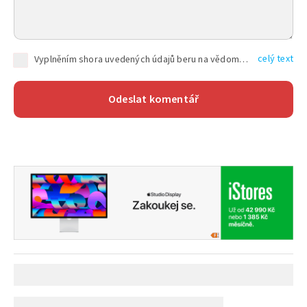
celý text
Vyplněním shora uvedených údajů beru na vědomí, že společnost TEXT FACTORY s.r.o., sídlem Brno, Durďákova 336/29, Černá Pole, PSČ: 613 00, IČ: 06157831, zapsané u Krajského soudu v Brně, oddíl C, vložka 100399, bude zpracovávat mé osobní údaje uvedené v rámci mnou vyplněného registračního formuláře na základě oprávněných zájmů TEXT FACTORY s.r.o. dle čl. 6 odst. 1 písm. f) GDPR a pro splnění právních povinností (čl. 6 odst. 1 písm. c) GDPR), a to pro tyto účely: nezbytnost zajistit oprávnění návštěvníka webových stránek provozovaných společností TEXT FACTORY s.r.o. přispívat aktivně ke zveřejněným článkům nebo v rámci diskusních fór a výkon práv TEXT FACTORY s.r.o. jako administrátora těchto diskusních fór. Více informací o zpracování osobních údajů a právech lze nalézt v