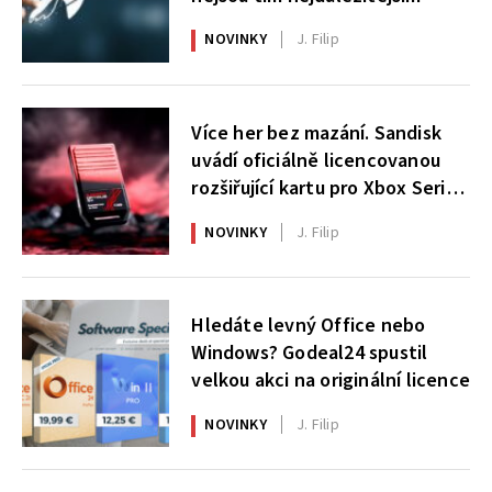
NOVINKY
J. Filip
Více her bez mazání. Sandisk
uvádí oficiálně licencovanou
rozšiřující kartu pro Xbox Series
X|S
NOVINKY
J. Filip
Hledáte levný Office nebo
Windows? Godeal24 spustil
velkou akci na originální licence
NOVINKY
J. Filip