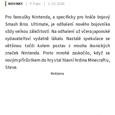
NOVINKY
P. Pajer
1. 10. 2020
Pro fanoušky Nintenda, a specificky pro hráče bojový
Smash Bros. Ultimate, je odhalení nového bojovníka
vždy velkou záležitostí. Na odhalení už včera japonské
vydavateltsví vydatně lákalo. Nastalé spekulace se
většinou točili kolem postav z mnoha ikonických
značek Nintenda. Proto mnohé zaskočilo, když se
novým přírůstkem do hry stal hlavní hrdina Minecraftu,
Steve.
Reklama