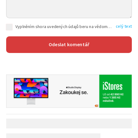
celý text
Vyplněním shora uvedených údajů beru na vědomí, že společnost TEXT FACTORY s.r.o., sídlem Brno, Durďákova 336/29, Černá Pole, PSČ: 613 00, IČ: 06157831, zapsané u Krajského soudu v Brně, oddíl C, vložka 100399, bude zpracovávat mé osobní údaje uvedené v rámci mnou vyplněného registračního formuláře na základě oprávněných zájmů TEXT FACTORY s.r.o. dle čl. 6 odst. 1 písm. f) GDPR a pro splnění právních povinností (čl. 6 odst. 1 písm. c) GDPR), a to pro tyto účely: nezbytnost zajistit oprávnění návštěvníka webových stránek provozovaných společností TEXT FACTORY s.r.o. přispívat aktivně ke zveřejněným článkům nebo v rámci diskusních fór a výkon práv TEXT FACTORY s.r.o. jako administrátora těchto diskusních fór. Více informací o zpracování osobních údajů a právech lze nalézt v