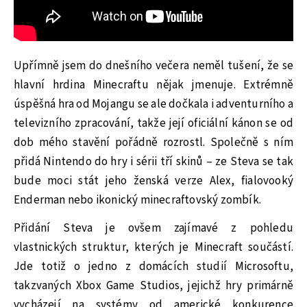
Upřímně jsem do dnešního večera neměl tušení, že se
hlavní hrdina Minecraftu nějak jmenuje. Extrémně
úspěšná hra od Mojangu se ale dočkala i adventurního a
televizního zpracování, takže její oficiální kánon se od
dob mého stavění pořádně rozrostl. Společně s ním
přidá Nintendo do hry i sérii tří skinů – ze Steva se tak
bude moci stát jeho ženská verze Alex, fialovooký
Enderman nebo ikonický minecraftovský zombík.
Přidání Steva je ovšem zajímavé z pohledu
vlastnických struktur, kterých je Minecraft součástí.
Jde totiž o jedno z domácích studií Microsoftu,
takzvaných Xbox Game Studios, jejichž hry primárně
vycházejí na systémy od americké konkurence