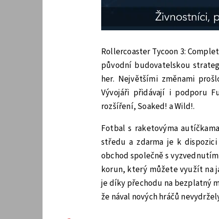
Rollercoaster Tycoon 3: Complet
původní budovatelskou strategi
her. Největšími změnami prošlo
Vývojáři přidávají i podporu F
rozšíření, Soaked! a Wild!.
Fotbal s raketovýma autíčkama
středu a zdarma je k dispozici
obchod společně s vyzvednutím 
korun, který můžete využít na j
je díky přechodu na bezplatný m
že nával nových hráčů nevydržely