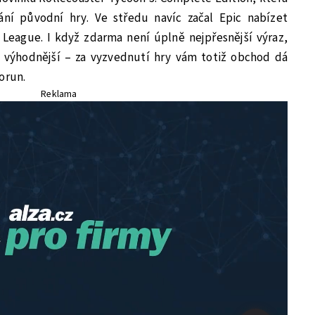
ní původní hry. Ve středu navíc začal Epic nabízet
eague. I když zdarma není úplně nejpřesnější výraz,
ě výhodnější – za vyzvednutí hry vám totiž obchod dá
orun.
Reklama