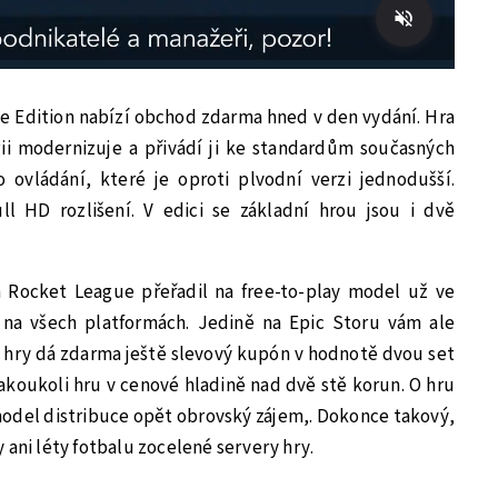
e Edition nabízí obchod zdarma hned v den vydání. Hra
i modernizuje a přivádí ji ke standardům současných
 ovládání, které je oproti plvodní verzi jednodušší.
ull HD rozlišení. V edici se základní hrou jsou i dvě
 Rocket League přeřadil na free-to-play model už ve
 na všech platformách. Jedině na Epic Storu vám ale
hry dá zdarma ještě slevový kupón v hodnotě dvou set
akoukoli hru v cenové hladině nad dvě stě korun. O hru
odel distribuce opět obrovský zájem,. Dokonce takový,
 ani léty fotbalu zocelené servery hry.