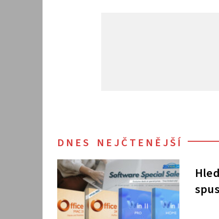
DNES NEJČTENĚJŠÍ
Hled
spus