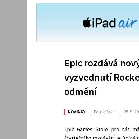
Epic rozdává nový
vyzvednutí Rocke
odmění
NOVINKY
Patrik Pajer
25. 9. 2
Epic Games Store pro nás m
čtvrtečního rozdávání je úplná 