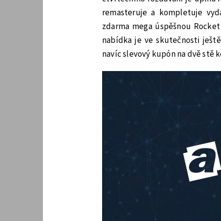
remasteruje a kompletuje vydá
zdarma mega úspěšnou Rocket L
nabídka je ve skutečnosti ješt
navíc slevový kupón na dvě stě k