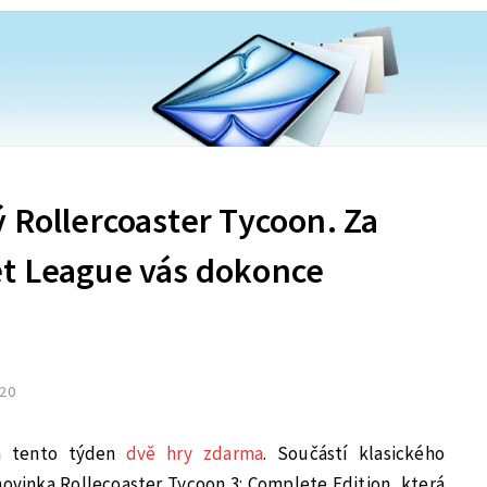
 Rollercoaster Tycoon. Za
t League vás dokonce
020
á tento týden
dvě hry zdarma
. Součástí klasického
novinka Rollecoaster Tycoon 3: Complete Edition, která