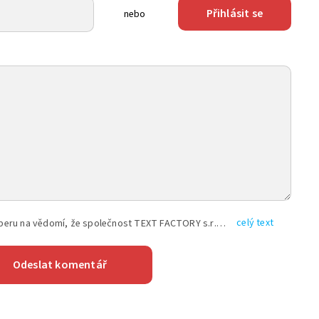
Přihlásit se
nebo
celý text
Vyplněním shora uvedených údajů beru na vědomí, že společnost TEXT FACTORY s.r.o., sídlem Brno, Durďákova 336/29, Černá Pole, PSČ: 613 00, IČ: 06157831, zapsané u Krajského soudu v Brně, oddíl C, vložka 100399, bude zpracovávat mé osobní údaje uvedené v rámci mnou vyplněného registračního formuláře na základě oprávněných zájmů TEXT FACTORY s.r.o. dle čl. 6 odst. 1 písm. f) GDPR a pro splnění právních povinností (čl. 6 odst. 1 písm. c) GDPR), a to pro tyto účely: nezbytnost zajistit oprávnění návštěvníka webových stránek provozovaných společností TEXT FACTORY s.r.o. přispívat aktivně ke zveřejněným článkům nebo v rámci diskusních fór a výkon práv TEXT FACTORY s.r.o. jako administrátora těchto diskusních fór. Více informací o zpracování osobních údajů a právech lze nalézt v