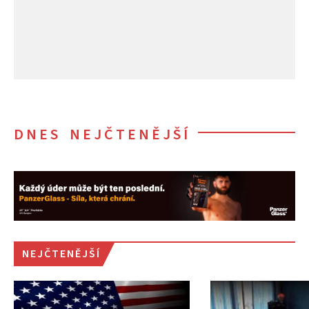
DNES NEJČTENĚJŠÍ
NEJČTENĚJŠÍ