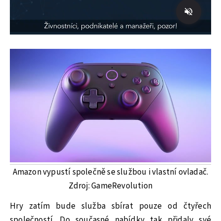
Amazon vypustí společně se službou i vlastní ovladač.
Zdroj: GameRevolution
Hry zatím bude služba sbírat pouze od čtyřech
společností. Do současné nabídky tak přidaly své