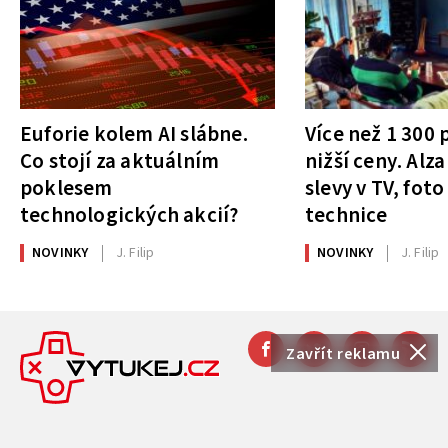
Euforie kolem AI slábne.
Více než 1 300
Co stojí za aktuálním
nižší ceny. Alza
poklesem
slevy v TV, foto
technologických akcií?
technice
NOVINKY
J. Filip
NOVINKY
J. Filip
Zavřít reklamu