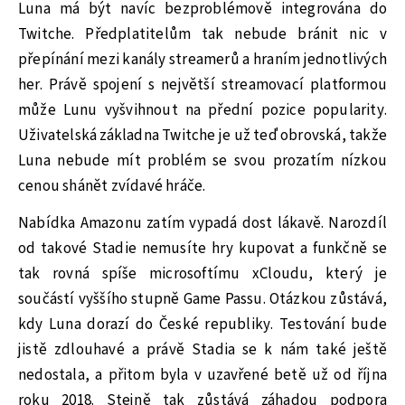
Luna má být navíc bezproblémově integrována do
Twitche. Předplatitelům tak nebude bránit nic v
přepínání mezi kanály streamerů a hraním jednotlivých
her. Právě spojení s největší streamovací platformou
může Lunu vyšvihnout na přední pozice popularity.
Uživatelská základna Twitche je už teď obrovská, takže
Luna nebude mít problém se svou prozatím nízkou
cenou shánět zvídavé hráče.
Nabídka Amazonu zatím vypadá dost lákavě. Narozdíl
od takové Stadie nemusíte hry kupovat a funkčně se
tak rovná spíše microsoftímu xCloudu, který je
součástí vyššího stupně Game Passu. Otázkou zůstává,
kdy Luna dorazí do České republiky. Testování bude
jistě zdlouhavé a právě Stadia se k nám také ještě
nedostala, a přitom byla v uzavřené betě už od října
roku 2018. Stejně tak zůstává záhadou podpora