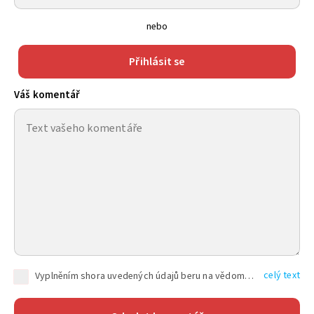
nebo
Přihlásit se
Váš komentář
celý text
Vyplněním shora uvedených údajů beru na vědomí, že společnost TEXT FACTORY s.r.o., sídlem Brno, Durďákova 336/29, Černá Pole, PSČ: 613 00, IČ: 06157831, zapsané u Krajského soudu v Brně, oddíl C, vložka 100399, bude zpracovávat mé osobní údaje uvedené v rámci mnou vyplněného registračního formuláře na základě oprávněných zájmů TEXT FACTORY s.r.o. dle čl. 6 odst. 1 písm. f) GDPR a pro splnění právních povinností (čl. 6 odst. 1 písm. c) GDPR), a to pro tyto účely: nezbytnost zajistit oprávnění návštěvníka webových stránek provozovaných společností TEXT FACTORY s.r.o. přispívat aktivně ke zveřejněným článkům nebo v rámci diskusních fór a výkon práv TEXT FACTORY s.r.o. jako administrátora těchto diskusních fór. Více informací o zpracování osobních údajů a právech lze nalézt v