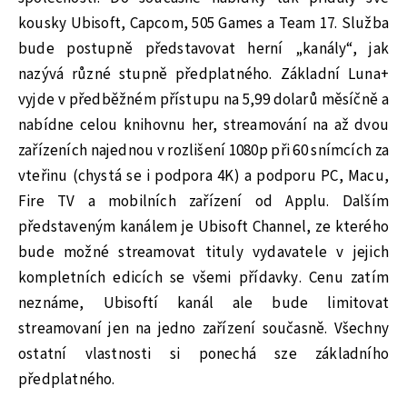
kousky Ubisoft, Capcom, 505 Games a Team 17. Služba
bude postupně představovat herní „kanály“, jak
nazývá různé stupně předplatného. Základní Luna+
vyjde v předběžném přístupu na 5,99 dolarů měsíčně a
nabídne celou knihovnu her, streamování na až dvou
zařízeních najednou v rozlišení 1080p při 60 snímcích za
vteřinu (chystá se i podpora 4K) a podporu PC, Macu,
Fire TV a mobilních zařízení od Applu. Dalším
představeným kanálem je Ubisoft Channel, ze kterého
bude možné streamovat tituly vydavatele v jejich
kompletních edicích se všemi přídavky. Cenu zatím
neznáme, Ubisoftí kanál ale bude limitovat
streamovaní jen na jedno zařízení současně. Všechny
ostatní vlastnosti si ponechá sze základního
předplatného.