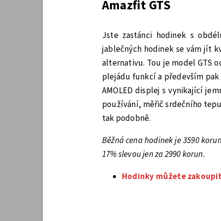
Amazfit GTS
Jste zastánci hodinek s obdé
jablečných hodinek se vám jít k
alternativu. Tou je model GTS o
plejádu funkcí a především pak 
AMOLED displej s vynikající jem
používání, měřič srdečního tepu
tak podobně.
Běžná cena hodinek je 3590 koru
17% slevou jen za 2990 korun.
Hodinky můžete zakoupit