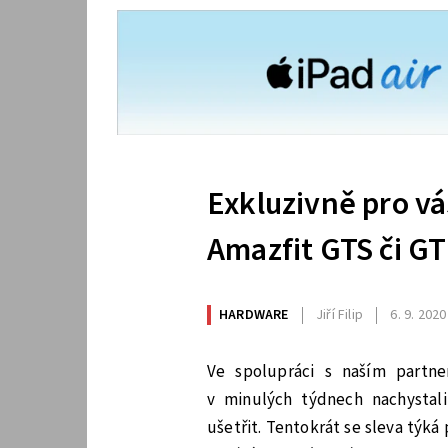
Exkluzivně pro vá
Amazfit GTS či GT
HARDWARE
Jiří Filip
6. 9. 2020
Ve spolupráci s naším partne
v minulých týdnech nachystal
ušetřit. Tentokrát se sleva týká