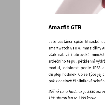
Amazfit GTR
Jste zastánci spíše klasického
smartwatch GTR 47 mm z dílny Am
však nabízí i obrovské množst
srdečního tepu, pětidenní výdrž
modul, odolnost podle IP68 a 
displeji hodinek. Co se týče jej
pak z ocelové či hliníkové schrán
Běžná cena hodinek je 3990 koru
15% slevou jen za 3390 korun.