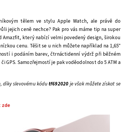
lníkovým tělem ve stylu Apple Watch, ale právě do
vůli jejich ceně nechce? Pak pro vás máme tip na super
d Amazfit, který nabízí velmi povedený design, širokou
nízkou cenu. Těšit se u nich můžete například na 1,65”
ností i podáním barev, čtrnáctidenní výdrž při běžném
 či GPS. Samozřejmostí je pak voděodolnost do 5 ATM a
n, díky slevovému kódu
tf692020
je však můžete získat se
 zde