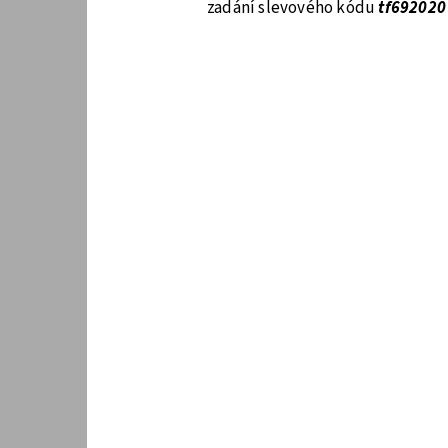
zadání slevového kódu
tf692020