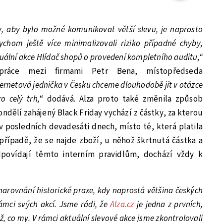
, aby bylo možné komunikovat větší slevu, je naprosto
ychom ještě více minimalizovali riziko případné chyby,
uální akce Hlídač shopů o provedení kompletního auditu,“
práce mezi firmami Petr Bena, místopředseda
ernetová jednička v Česku chceme dlouhodobě jít v otázce
o celý trh,
“ dodává. Alza proto také změnila způsob
ndělí zahájený Black Friday vychází z částky, za kterou
 posledních devadesáti dnech, místo té, která platila
případě, že se najde zboží, u něhož škrtnutá částka a
povídají těmto interním pravidlům, dochází vždy k
narovnání historické praxe, kdy naprostá většina českých
ámci svých akcí. Jsme rádi, že
Alza.cz
je jedna z prvních,
ž, co my. V rámci aktuální slevové akce jsme zkontrolovali