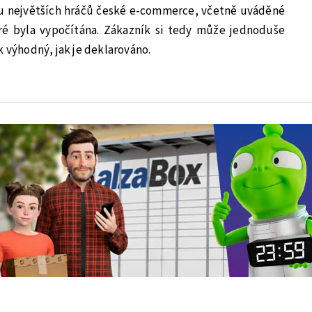
u největších hráčů české e-commerce, včetně uváděné
ré byla vypočítána. Zákazník si tedy může jednoduše
k výhodný, jak je deklarováno.