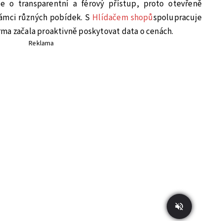
je o transparentní a férový přístup, proto otevřeně
rámci různých pobídek. S
Hlídačem shopů
spolupracuje
ma začala proaktivně poskytovat data o cenách.
Reklama