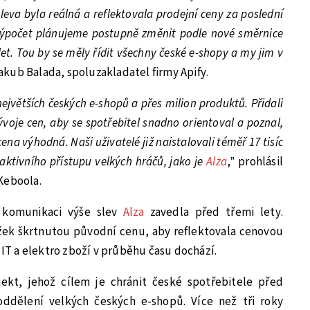
eva byla reálná a reflektovala prodejní ceny za poslední
výpočet plánujeme postupně změnit podle nové směrnice
let. Tou by se měly řídit všechny české e-shopy a my jim v
kub Balada, spoluzakladatel firmy Apify.
ejvětších českých e-shopů a přes milion produktů. Přidali
voje cen, aby se spotřebitel snadno orientoval a poznal,
ena výhodná. Naši uživatelé již naistalovali téměř 17 tisíc
e aktivního přístupu velkých hráčů, jako je
Alza
,” prohlásil
Keboola.
o komunikaci výše slev
Alza
zavedla před třemi lety.
ožek škrtnutou původní cenu, aby reflektovala cenovou
 IT a elektro zboží v průběhu času dochází.
ekt, jehož cílem je chránit české spotřebitele před
oddělení velkých českých e-shopů. Více než tři roky