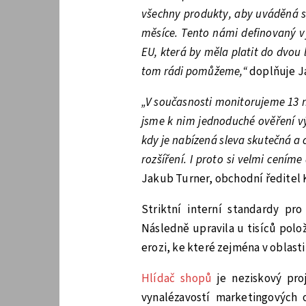
všechny produkty, aby uváděná sl
měsíce. Tento námi definovaný 
EU, která by měla platit do dvou 
tom rádi pomůžeme,“
doplňuje Ja
„V současnosti monitorujeme 13 n
jsme k nim jednoduché ověření vý
kdy je nabízená sleva skutečná a c
rozšíření. I proto si velmi cením
Jakub Turner, obchodní ředitel 
Striktní interní standardy pr
Následně upravila u tisíců pol
erozi, ke které zejména v oblasti
Hlídač shopů
je neziskový proj
vynalézavostí marketingových 