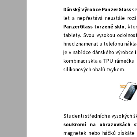
Dánský výrobce PanzerGlass
se
let a nepřestává neustále rozš
PanzerGlass tvrzené sklo
, kte
tablety. Svou vysokou odolnos
hned znamenat u telefonu nákla
je v nabídce dánského výrobce
kombinaci skla a TPU rámečku n
silikonových obalů zvykem.
Studenti středních a vysokých šk
soukromí na obrazovkách s
magnetek nebo háčků získáte n