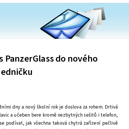
 s PanzerGlass do nového
jedničku
dními dny a nový školní rok je doslova za rohem. Drtivá
 lavic a učeben bere kromě nezbytných sešitů i telefon,
e podívat, jak všechna taková chytrá zařízení pečlivě