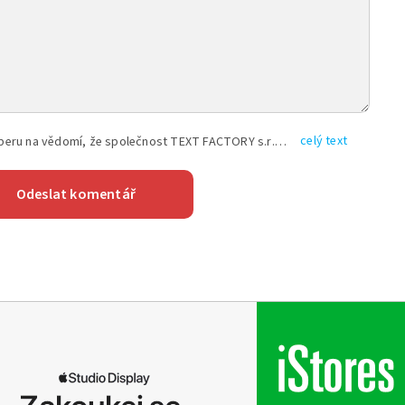
celý text
Vyplněním shora uvedených údajů beru na vědomí, že společnost TEXT FACTORY s.r.o., sídlem Brno, Durďákova 336/29, Černá Pole, PSČ: 613 00, IČ: 06157831, zapsané u Krajského soudu v Brně, oddíl C, vložka 100399, bude zpracovávat mé osobní údaje uvedené v rámci mnou vyplněného registračního formuláře na základě oprávněných zájmů TEXT FACTORY s.r.o. dle čl. 6 odst. 1 písm. f) GDPR a pro splnění právních povinností (čl. 6 odst. 1 písm. c) GDPR), a to pro tyto účely: nezbytnost zajistit oprávnění návštěvníka webových stránek provozovaných společností TEXT FACTORY s.r.o. přispívat aktivně ke zveřejněným článkům nebo v rámci diskusních fór a výkon práv TEXT FACTORY s.r.o. jako administrátora těchto diskusních fór. Více informací o zpracování osobních údajů a právech lze nalézt v