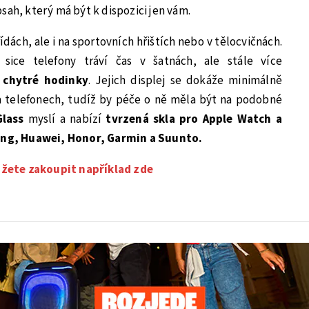
sah, který má být k dispozici jen vám.
ídách, ale i na sportovních hřištích nebo v tělocvičnách.
ice telefony tráví čas v šatnách, ale stále více
u
chytré hodinky
. Jejich displej se dokáže minimálně
na telefonech, tudíž by péče o ně měla být na podobné
lass
myslí a nabízí
tvrzená skla pro Apple Watch a
ng, Huawei, Honor, Garmin a Suunto.
žete zakoupit například zde