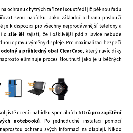
 na ochranu chytrých zařízení soustředí již pěknou řadu
iřovat svou nabídku. Jako základní ochrana poslouží
ré je k dispozici pro všechny nejprodávanější telefony a
tí o
síle 9H
zajistí, že i ošklivější pád z lavice nebude
dnou opravu výměny displeje. Pro maximalizaci bezpečí
i odolný a průhledný obal ClearCase
, který navíc díky
aprosto eliminuje proces žloutnutí jako je u běžných
ol jistě ocení i nabídku speciálních
filtrů pro zajištění
vých notebooků
. Po jednoduché instalaci pomocí
aprostou ochranu svých informací na displeji. Nikdo