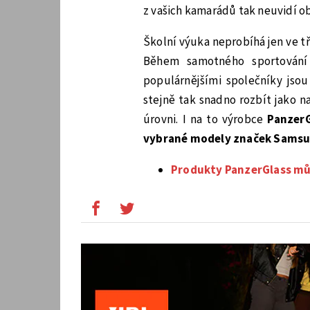
z vašich kamarádů tak neuvidí ob
Školní výuka neprobíhá jen ve tř
Během samotného sportování s
populárnějšími společníky jso
stejně tak snadno rozbít jako 
úrovni. I na to výrobce
PanzerG
vybrané modely značek Samsu
Produkty PanzerGlass mů