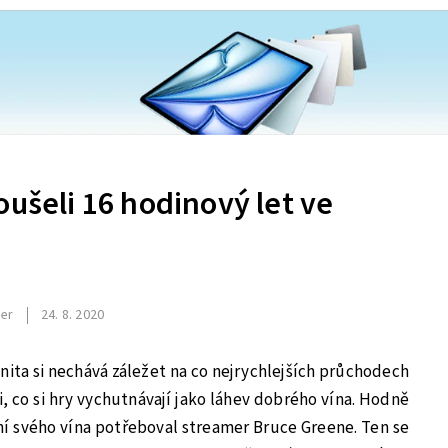
oušeli 16 hodinový let ve
jer
24. 8. 2020
ta si nechává záležet na co nejrychlejších průchodech
i, co si hry vychutnávají jako láhev dobrého vína. Hodně
í svého vína potřeboval streamer Bruce Greene. Ten se