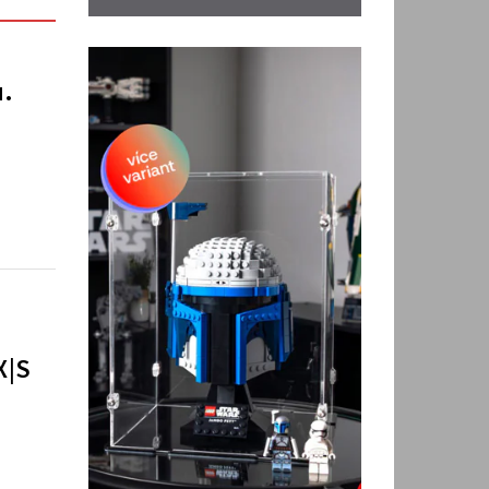
u.
X|S