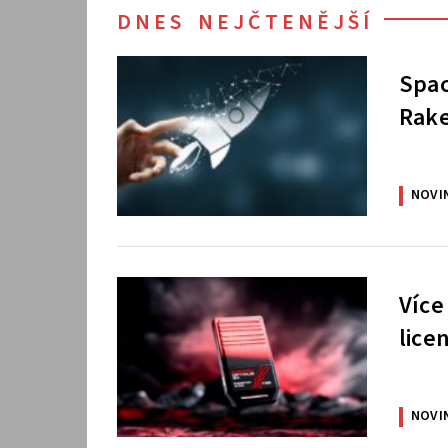
DNES NEJČTENĚJŠÍ
Spac
Rake
NOVI
Více
lice
NOVI