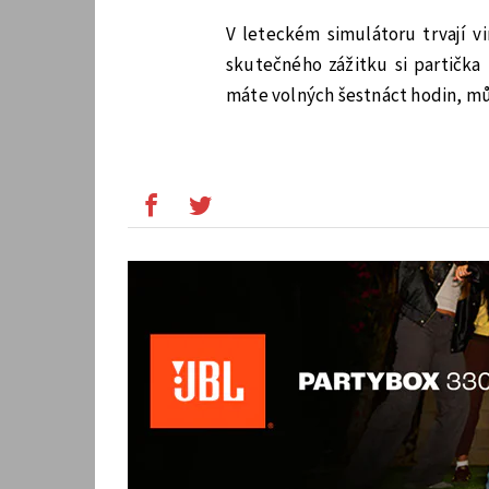
V leteckém simulátoru trvají vi
skutečného zážitku si partička
máte volných šestnáct hodin, m