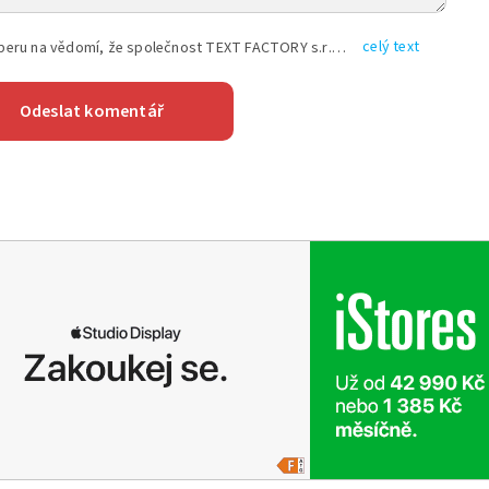
celý text
Vyplněním shora uvedených údajů beru na vědomí, že společnost TEXT FACTORY s.r.o., sídlem Brno, Durďákova 336/29, Černá Pole, PSČ: 613 00, IČ: 06157831, zapsané u Krajského soudu v Brně, oddíl C, vložka 100399, bude zpracovávat mé osobní údaje uvedené v rámci mnou vyplněného registračního formuláře na základě oprávněných zájmů TEXT FACTORY s.r.o. dle čl. 6 odst. 1 písm. f) GDPR a pro splnění právních povinností (čl. 6 odst. 1 písm. c) GDPR), a to pro tyto účely: nezbytnost zajistit oprávnění návštěvníka webových stránek provozovaných společností TEXT FACTORY s.r.o. přispívat aktivně ke zveřejněným článkům nebo v rámci diskusních fór a výkon práv TEXT FACTORY s.r.o. jako administrátora těchto diskusních fór. Více informací o zpracování osobních údajů a právech lze nalézt v