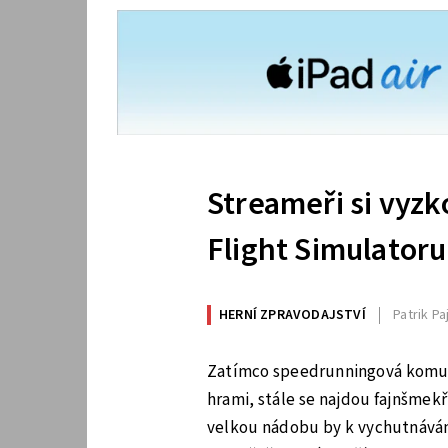
Streameři si vyzk
Flight Simulatoru
HERNÍ ZPRAVODAJSTVÍ
Patrik Pa
Zatímco speedrunningová komuni
hrami, stále se najdou fajnšmekř
velkou nádobu by k vychutnáván