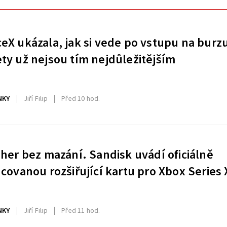
eX ukázala, jak si vede po vstupu na burz
ty už nejsou tím nejdůležitějším
NKY
Jiří Filip
Před 10 hod.
 her bez mazání. Sandisk uvádí oficiálně
ncovanou rozšiřující kartu pro Xbox Series 
NKY
Jiří Filip
Před 11 hod.