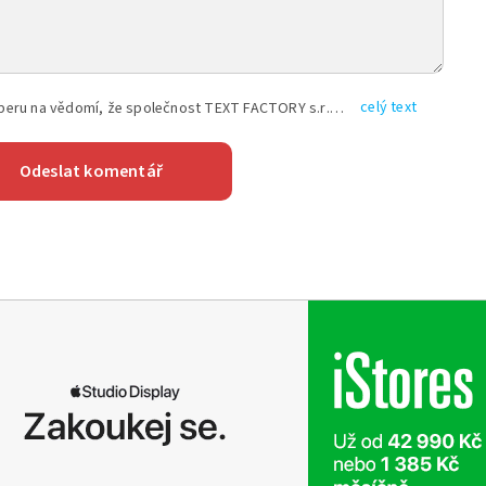
celý text
Vyplněním shora uvedených údajů beru na vědomí, že společnost TEXT FACTORY s.r.o., sídlem Brno, Durďákova 336/29, Černá Pole, PSČ: 613 00, IČ: 06157831, zapsané u Krajského soudu v Brně, oddíl C, vložka 100399, bude zpracovávat mé osobní údaje uvedené v rámci mnou vyplněného registračního formuláře na základě oprávněných zájmů TEXT FACTORY s.r.o. dle čl. 6 odst. 1 písm. f) GDPR a pro splnění právních povinností (čl. 6 odst. 1 písm. c) GDPR), a to pro tyto účely: nezbytnost zajistit oprávnění návštěvníka webových stránek provozovaných společností TEXT FACTORY s.r.o. přispívat aktivně ke zveřejněným článkům nebo v rámci diskusních fór a výkon práv TEXT FACTORY s.r.o. jako administrátora těchto diskusních fór. Více informací o zpracování osobních údajů a právech lze nalézt v