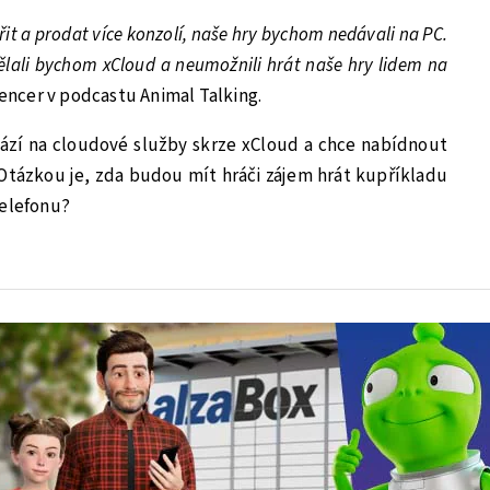
it a prodat více konzolí, naše hry bychom nedávali na PC.
ělali bychom xCloud a neumožnili hrát naše hry lidem na
pencer v podcastu Animal Talking.
sází na cloudové služby skrze xCloud a chce nabídnout
 Otázkou je, zda budou mít hráči zájem hrát kupříkladu
telefonu?