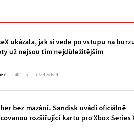
eX ukázala, jak si vede po vstupu na burz
ty už nejsou tím nejdůležitějším
NKY
Jiří Filip
Před 20 hod.
 her bez mazání. Sandisk uvádí oficiálně
ncovanou rozšiřující kartu pro Xbox Series 