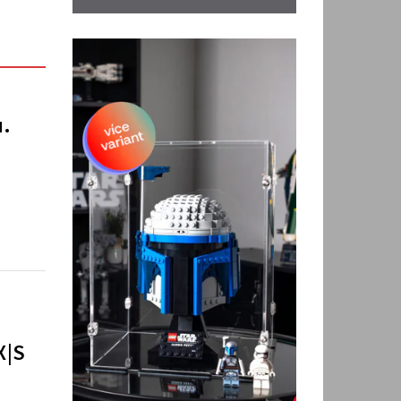
u.
X|S