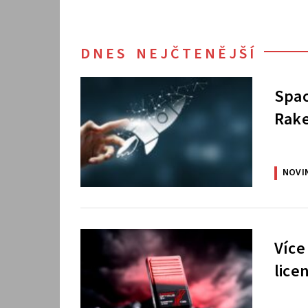
DNES NEJČTENĚJŠÍ
Spac
Rake
NOVI
Více
lice