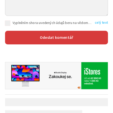
celý text
Vyplněním shora uvedených údajů beru na vědomí, že společnost TEXT FACTORY s.r.o., sídlem Brno, Durďákova 336/29, Černá Pole, PSČ: 613 00, IČ: 06157831, zapsané u Krajského soudu v Brně, oddíl C, vložka 100399, bude zpracovávat mé osobní údaje uvedené v rámci mnou vyplněného registračního formuláře na základě oprávněných zájmů TEXT FACTORY s.r.o. dle čl. 6 odst. 1 písm. f) GDPR a pro splnění právních povinností (čl. 6 odst. 1 písm. c) GDPR), a to pro tyto účely: nezbytnost zajistit oprávnění návštěvníka webových stránek provozovaných společností TEXT FACTORY s.r.o. přispívat aktivně ke zveřejněným článkům nebo v rámci diskusních fór a výkon práv TEXT FACTORY s.r.o. jako administrátora těchto diskusních fór. Více informací o zpracování osobních údajů a právech lze nalézt v