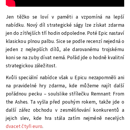
Jen těžko se loví v paměti a vzpomíná na lepší
nabídku. Nový díl strategické ságy lze získat zdarma
jen do zítřejších tří hodin odpoledne. Poté Epic nastaví
klasickou plnou palbu. Sice se podle recenzí nejedná o
jeden z nejlepších dílů, ale darovanému trojskému
koni se na zuby dívat nemá. Pořád jde o hodně kvalitní
strategickou záležitost.
Kvůli speciální nabídce však u Epicu nezapomněli ani
na pravidelné hry zdarma, kde můžeme najít další
pořádnou pecku – soulslike střílečku Remnant: From
the Ashes. Ta vyšla před pouhým rokem, takže jde o
další zářez obchodu v zesměšňování konkurentů a
jejich slev, kde hra stála zatím nejméně necelých
dvacet čtyři euro
.