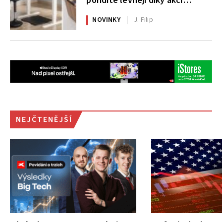
pořídíte levněji díky akci
AlzaErgo
NOVINKY
J. Filip
NEJČTENĚJŠÍ