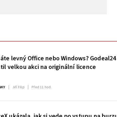
áte levný Office nebo Windows? Godeal24
til velkou akci na originální licence
NKY
Jiří Filip
Před 11 hod.
eX ukázala, jak si vede po vstupu na burz