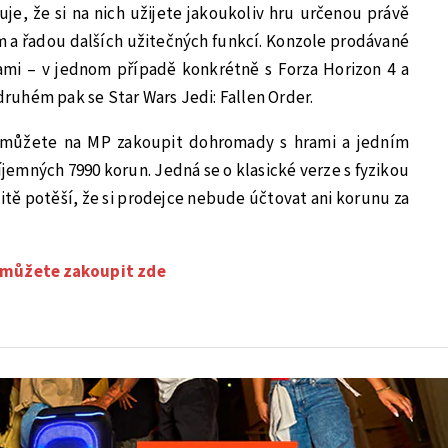
e, že si na nich užijete jakoukoliv hru určenou právě
 a řadou dalších užitečných funkcí. Konzole prodávané
ami – v jednom případě konkrétně s Forza Horizon 4 a
uhém pak se Star Wars Jedi: Fallen Order.
 můžete na MP zakoupit dohromady s hrami a jedním
jemných 7990 korun. Jedná se o klasické verze s fyzikou
itě potěší, že si prodejce nebude účtovat ani korunu za
 můžete zakoupit zde