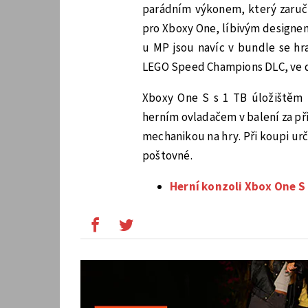
parádním výkonem, který zaručuj
pro Xboxy One, líbivým designem
u MP jsou navíc v bundle se hr
LEGO Speed Champions DLC, ve dr
Xboxy One S s 1 TB úložištěm
herním ovladačem v balení za pří
mechanikou na hry. Při koupi urč
poštovné.
Herní konzoli Xbox One S