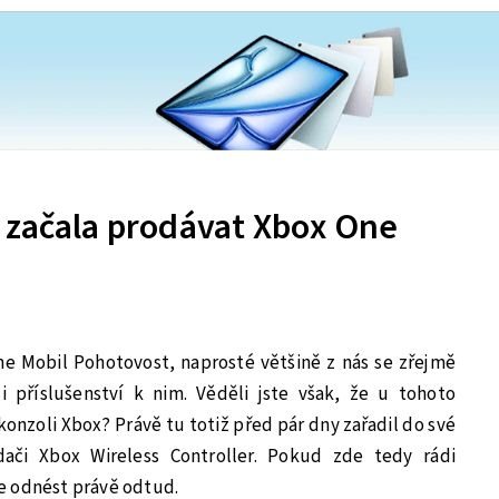
 začala prodávat Xbox One
ne Mobil Pohotovost, naprosté většině z nás se zřejmě
 příslušenství k nim. Věděli jste však, že u tohoto
konzoli Xbox? Právě tu totiž před pár dny zařadil do své
dači Xbox Wireless Controller. Pokud zde tedy rádi
e odnést právě odtud.