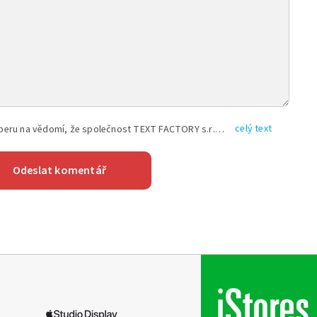
celý text
Vyplněním shora uvedených údajů beru na vědomí, že společnost TEXT FACTORY s.r.o., sídlem Brno, Durďákova 336/29, Černá Pole, PSČ: 613 00, IČ: 06157831, zapsané u Krajského soudu v Brně, oddíl C, vložka 100399, bude zpracovávat mé osobní údaje uvedené v rámci mnou vyplněného registračního formuláře na základě oprávněných zájmů TEXT FACTORY s.r.o. dle čl. 6 odst. 1 písm. f) GDPR a pro splnění právních povinností (čl. 6 odst. 1 písm. c) GDPR), a to pro tyto účely: nezbytnost zajistit oprávnění návštěvníka webových stránek provozovaných společností TEXT FACTORY s.r.o. přispívat aktivně ke zveřejněným článkům nebo v rámci diskusních fór a výkon práv TEXT FACTORY s.r.o. jako administrátora těchto diskusních fór. Více informací o zpracování osobních údajů a právech lze nalézt v