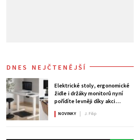
DNES NEJČTENĚJŠÍ
Elektrické stoly, ergonomické
židle i držáky monitorů nyní
pořídíte levněji díky akci
AlzaErgo
NOVINKY
J. Filip