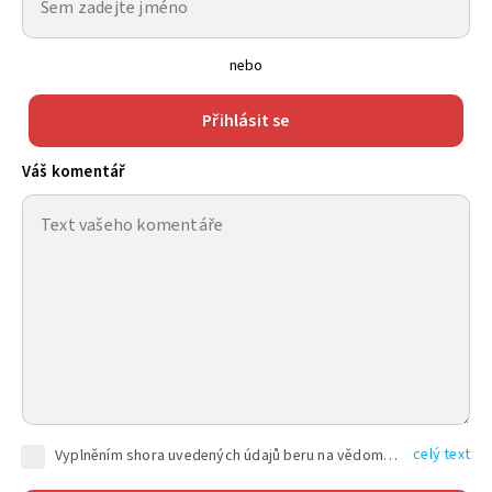
nebo
Přihlásit se
Váš komentář
celý text
Vyplněním shora uvedených údajů beru na vědomí, že společnost TEXT FACTORY s.r.o., sídlem Brno, Durďákova 336/29, Černá Pole, PSČ: 613 00, IČ: 06157831, zapsané u Krajského soudu v Brně, oddíl C, vložka 100399, bude zpracovávat mé osobní údaje uvedené v rámci mnou vyplněného registračního formuláře na základě oprávněných zájmů TEXT FACTORY s.r.o. dle čl. 6 odst. 1 písm. f) GDPR a pro splnění právních povinností (čl. 6 odst. 1 písm. c) GDPR), a to pro tyto účely: nezbytnost zajistit oprávnění návštěvníka webových stránek provozovaných společností TEXT FACTORY s.r.o. přispívat aktivně ke zveřejněným článkům nebo v rámci diskusních fór a výkon práv TEXT FACTORY s.r.o. jako administrátora těchto diskusních fór. Více informací o zpracování osobních údajů a právech lze nalézt v