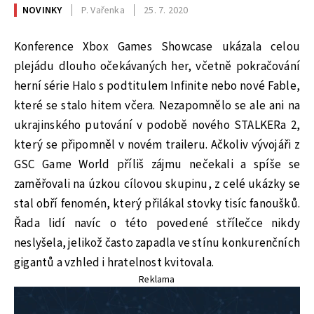
NOVINKY
P. Vařenka
25. 7. 2020
Konference Xbox Games Showcase ukázala celou
plejádu dlouho očekávaných her, včetně pokračování
herní série Halo s podtitulem Infinite nebo nové Fable,
které se stalo hitem včera. Nezapomnělo se ale ani na
ukrajinského putování v podobě nového STALKERa 2,
který se připomněl v novém traileru. Ačkoliv vývojáři z
GSC Game World příliš zájmu nečekali a spíše se
zaměřovali na úzkou cílovou skupinu, z celé ukázky se
stal obří fenomén, který přilákal stovky tisíc fanoušků.
Řada lidí navíc o této povedené střílečce nikdy
neslyšela, jelikož často zapadla ve stínu konkurenčních
gigantů a vzhled i hratelnost kvitovala.
Reklama