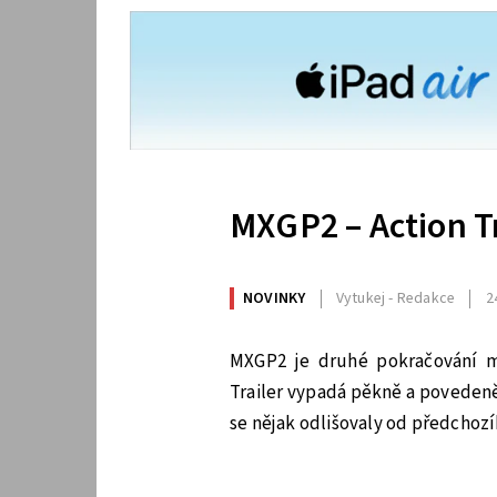
MXGP2 – Action Tr
NOVINKY
Vytukej - Redakce
2
MXGP2 je druhé pokračování m
Trailer vypadá pěkně a poveden
se nějak odlišovaly od předchozí