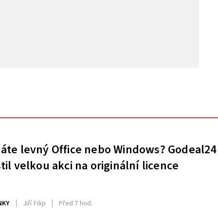
áte levný Office nebo Windows? Godeal24
til velkou akci na originální licence
NKY
Jiří Filip
Před 7 hod.