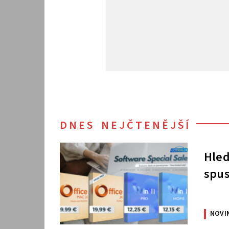
DNES NEJČTENĚJŠÍ
Hled
spus
NOVI