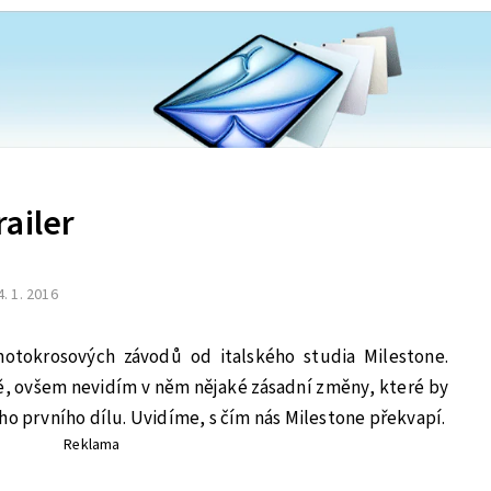
ailer
4. 1. 2016
otokrosových závodů od italského studia Milestone.
ě, ovšem nevidím v něm nějaké zásadní změny, které by
ho prvního dílu. Uvidíme, s čím nás Milestone překvapí.
Reklama