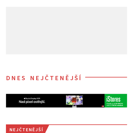
DNES NEJČTENĚJŠÍ
NEJČTENĚJŠÍ