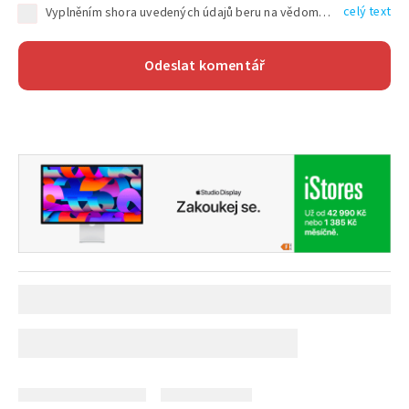
celý text
Vyplněním shora uvedených údajů beru na vědomí, že společnost TEXT FACTORY s.r.o., sídlem Brno, Durďákova 336/29, Černá Pole, PSČ: 613 00, IČ: 06157831, zapsané u Krajského soudu v Brně, oddíl C, vložka 100399, bude zpracovávat mé osobní údaje uvedené v rámci mnou vyplněného registračního formuláře na základě oprávněných zájmů TEXT FACTORY s.r.o. dle čl. 6 odst. 1 písm. f) GDPR a pro splnění právních povinností (čl. 6 odst. 1 písm. c) GDPR), a to pro tyto účely: nezbytnost zajistit oprávnění návštěvníka webových stránek provozovaných společností TEXT FACTORY s.r.o. přispívat aktivně ke zveřejněným článkům nebo v rámci diskusních fór a výkon práv TEXT FACTORY s.r.o. jako administrátora těchto diskusních fór. Více informací o zpracování osobních údajů a právech lze nalézt v