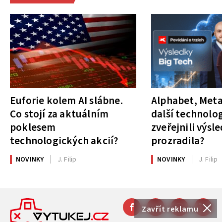
Euforie kolem AI slábne.
Alphabet, Meta
Co stojí za aktuálním
další technolog
poklesem
zveřejnili výsl
technologických akcií?
prozradila?
NOVINKY
J. Filip
NOVINKY
J. Filip
Zavřít reklamu