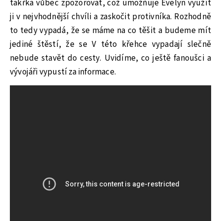
takřka vůbec zpozorovat, což umožňuje Evelyn využít
ji v nejvhodnější chvíli a zaskočit protivníka. Rozhodně
to tedy vypadá, že se máme na co těšit a budeme mít
jediné štěstí, že se V této křehce vypadají slečně
nebude stavět do cesty. Uvidíme, co ještě fanoušci a
vývojáři vypustí za informace.