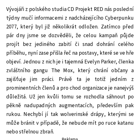
Vývojáři z polského studia CD Projekt RED nás poslední
týdny mučí informacemi z nadcházejícího Cyberpunku
2077, který byl již několikrát odložen. Zatímco před
pár dny jsme se dozvěděli, že celou kampaň půjde
projít bez jediného zabití či snad dohrání celého
příběhu, nyní zase přišla řeč na postavy, které se ve hře
objeví. Jednou z nich je i tajemná Evelyn Parker, členka
zvláštního gangu The Mox, který chrání občany a
zajišťuje jim práci. Právě ta je totiž jedním z
prominentních členů a pro chod organizace je nanejvýš
důležitá. Už jen kvůli tomu se rozhodla sáhnout po
pěkně nadupadných augmentacích, především pak
rukou. Nechybí jí tak wolverinské drápy, kterými se
může bránit v případě, že nebude mít po ruce katanu
nebo střelnou zbraň.
Reklama