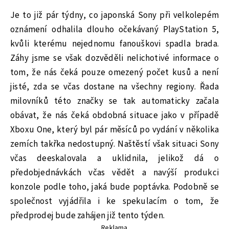
Je to již pár týdny, co japonská Sony při velkolepém
oznámení odhalila dlouho očekávaný PlayStation 5,
kvůli kterému nejednomu fanouškovi spadla brada.
Záhy jsme se však dozvěděli nelichotivé informace o
tom, že nás čeká pouze omezený počet kusů a není
jisté, zda se včas dostane na všechny regiony. Řada
milovníků této značky se tak automaticky začala
obávat, že nás čeká obdobná situace jako v případě
Xboxu One, který byl pár měsíců po vydání v několika
zemích takřka nedostupný. Naštěstí však situaci Sony
včas deeskalovala a uklidnila, jelikož dá o
předobjednávkách včas vědět a navýší produkci
konzole podle toho, jaká bude poptávka. Podobně se
společnost vyjádřila i ke spekulacím o tom, že
předprodej bude zahájen již tento týden.
Reklama