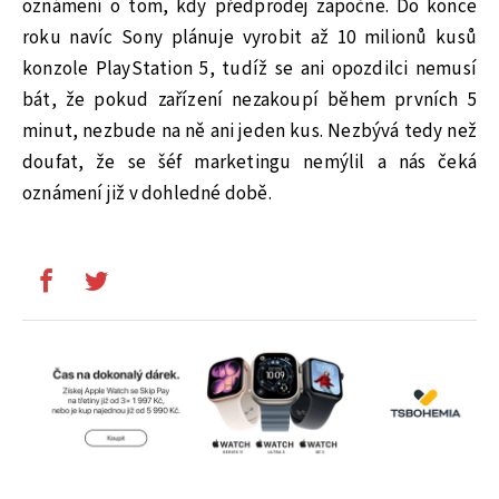
oznámení o tom, kdy předprodej započne. Do konce
roku navíc Sony plánuje vyrobit až 10 milionů kusů
konzole PlayStation 5, tudíž se ani opozdilci nemusí
bát, že pokud zařízení nezakoupí během prvních 5
minut, nezbude na ně ani jeden kus. Nezbývá tedy než
doufat, že se šéf marketingu nemýlil a nás čeká
oznámení již v dohledné době.