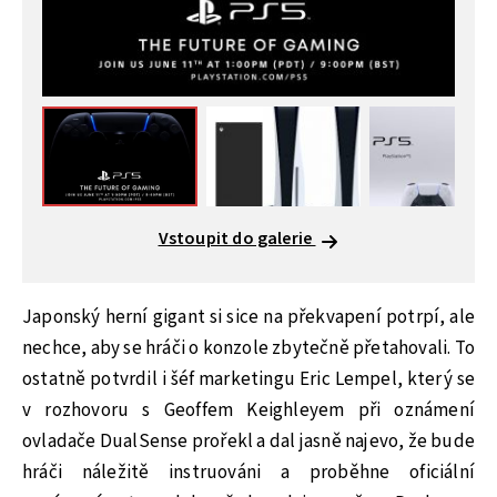
Vstoupit do galerie
Japonský herní gigant si sice na překvapení potrpí, ale
nechce, aby se hráči o konzole zbytečně přetahovali. To
ostatně potvrdil i šéf marketingu Eric Lempel, který se
v rozhovoru s Geoffem Keighleyem při oznámení
ovladače DualSense prořekl a dal jasně najevo, že bude
hráči náležitě instruováni a proběhne oficiální