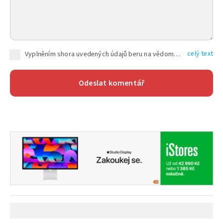
celý text
Vyplněním shora uvedených údajů beru na vědomí, že společnost TEXT FACTORY s.r.o., sídlem Brno, Durďákova 336/29, Černá Pole, PSČ: 613 00, IČ: 06157831, zapsané u Krajského soudu v Brně, oddíl C, vložka 100399, bude zpracovávat mé osobní údaje uvedené v rámci mnou vyplněného registračního formuláře na základě oprávněných zájmů TEXT FACTORY s.r.o. dle čl. 6 odst. 1 písm. f) GDPR a pro splnění právních povinností (čl. 6 odst. 1 písm. c) GDPR), a to pro tyto účely: nezbytnost zajistit oprávnění návštěvníka webových stránek provozovaných společností TEXT FACTORY s.r.o. přispívat aktivně ke zveřejněným článkům nebo v rámci diskusních fór a výkon práv TEXT FACTORY s.r.o. jako administrátora těchto diskusních fór. Více informací o zpracování osobních údajů a právech lze nalézt v