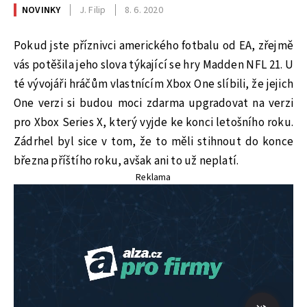
NOVINKY
J. Filip
8. 6. 2020
Pokud jste příznivci amerického fotbalu od EA, zřejmě
vás potěšila jeho slova týkající se hry Madden NFL 21. U
té vývojáři hráčům vlastnícím Xbox One slíbili, že jejich
One verzi si budou moci zdarma upgradovat na verzi
pro Xbox Series X, který vyjde ke konci letošního roku.
Zádrhel byl sice v tom, že to měli stihnout do konce
března příštího roku, avšak ani to už neplatí.
Reklama