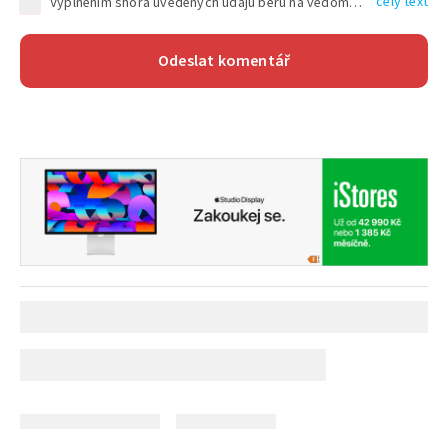
celý text
Vyplněním shora uvedených údajů beru na vědomí, že společnost TEXT FACTORY s.r.o., sídlem Brno, Durďákova 336/29, Černá Pole, PSČ: 613 00, IČ: 06157831, zapsané u Krajského soudu v Brně, oddíl C, vložka 100399, bude zpracovávat mé osobní údaje uvedené v rámci mnou vyplněného registračního formuláře na základě oprávněných zájmů TEXT FACTORY s.r.o. dle čl. 6 odst. 1 písm. f) GDPR a pro splnění právních povinností (čl. 6 odst. 1 písm. c) GDPR), a to pro tyto účely: nezbytnost zajistit oprávnění návštěvníka webových stránek provozovaných společností TEXT FACTORY s.r.o. přispívat aktivně ke zveřejněným článkům nebo v rámci diskusních fór a výkon práv TEXT FACTORY s.r.o. jako administrátora těchto diskusních fór. Více informací o zpracování osobních údajů a právech lze nalézt v