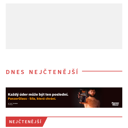
DNES NEJČTENĚJŠÍ
NEJČTENĚJŠÍ