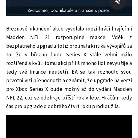
Březnové ukončení akce vyvolalo mezi hráči hrajícími
Madden NFL 21 rozporuplné reakce. Vděk z
bezplatného upgradu totiž prolínala kritika vývojářů za
to, že v březnu bude Series X stále velmi málo
rozšířená a kvůli tomu akci příliš mnoho lidí nevyužije a
tedy své finance neušetří. EA se tak rozhodlo svou
prvotní vizi přehodnotit a oznámit, že upgrade na verzi
pro Xbox Series X bude možný až do vydání Madden
NFL 22, což se odehraje příští rok v létě. Hráčům tedy
čas pro upgrade o dobrého čtvrt roku prodloužila.