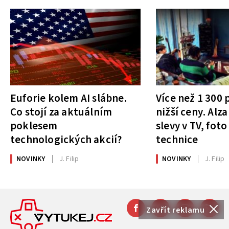
Euforie kolem AI slábne.
Více než 1 300
Co stojí za aktuálním
nižší ceny. Alza
poklesem
slevy v TV, foto
technologických akcií?
technice
NOVINKY
J. Filip
NOVINKY
J. Filip
Zavřít reklamu