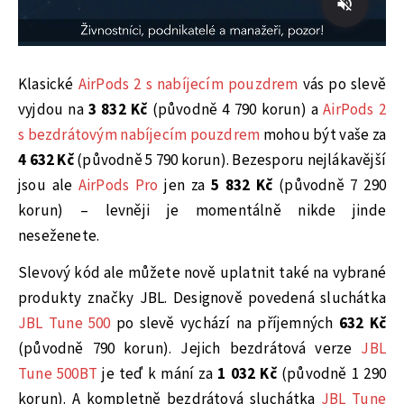
Klasické
AirPods 2 s nabíjecím pouzdrem
vás po slevě
vyjdou na
3 832 Kč
(původně 4 790 korun) a
AirPods 2
s bezdrátovým nabíjecím pouzdrem
mohou být vaše za
4 632 Kč
(původně 5 790 korun). Bezesporu nejlákavější
jsou ale
AirPods Pro
jen za
5 832 Kč
(původně 7 290
korun) – levněji je momentálně nikde jinde
neseženete.
Slevový kód ale můžete nově uplatnit také na vybrané
produkty značky JBL. Designově povedená sluchátka
JBL Tune 500
po slevě vychází na příjemných
632 Kč
(původně 790 korun). Jejich bezdrátová verze
JBL
Tune 500BT
je teď k mání za
1 032 Kč
(původně 1 290
korun). A kompletně bezdrátová sluchátka
JBL Tune