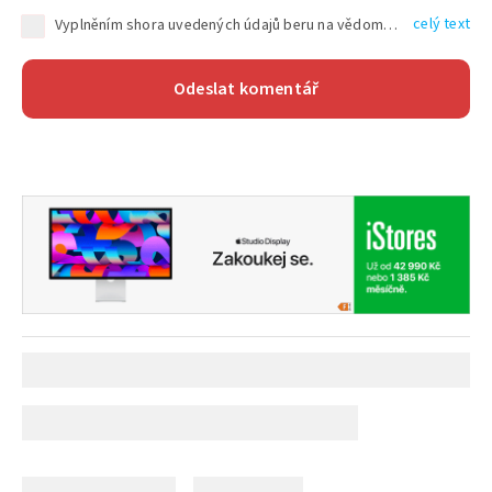
celý text
Vyplněním shora uvedených údajů beru na vědomí, že společnost TEXT FACTORY s.r.o., sídlem Brno, Durďákova 336/29, Černá Pole, PSČ: 613 00, IČ: 06157831, zapsané u Krajského soudu v Brně, oddíl C, vložka 100399, bude zpracovávat mé osobní údaje uvedené v rámci mnou vyplněného registračního formuláře na základě oprávněných zájmů TEXT FACTORY s.r.o. dle čl. 6 odst. 1 písm. f) GDPR a pro splnění právních povinností (čl. 6 odst. 1 písm. c) GDPR), a to pro tyto účely: nezbytnost zajistit oprávnění návštěvníka webových stránek provozovaných společností TEXT FACTORY s.r.o. přispívat aktivně ke zveřejněným článkům nebo v rámci diskusních fór a výkon práv TEXT FACTORY s.r.o. jako administrátora těchto diskusních fór. Více informací o zpracování osobních údajů a právech lze nalézt v