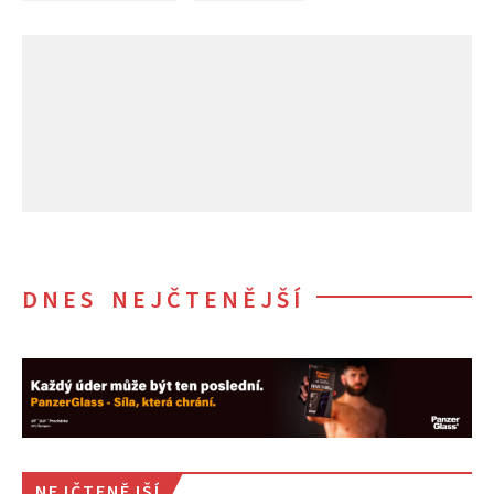
DNES NEJČTENĚJŠÍ
NEJČTENĚJŠÍ