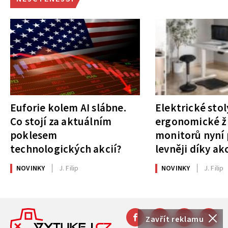
Euforie kolem AI slábne.
Elektrické stol
Co stojí za aktuálním
ergonomické ži
poklesem
monitorů nyní 
technologických akcií?
levněji díky ak
NOVINKY
J. Filip
NOVINKY
J. Filip
Zavřít reklamu