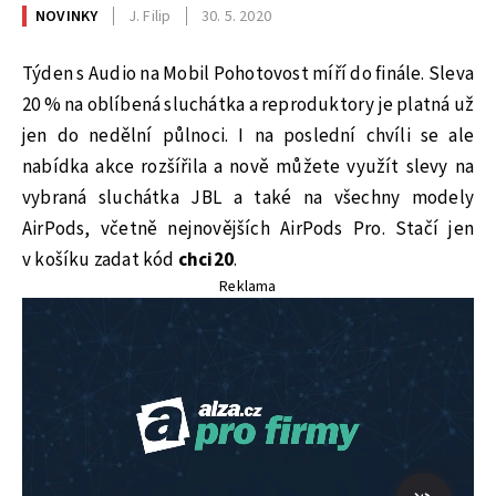
NOVINKY
J. Filip
30. 5. 2020
Týden s Audio na Mobil Pohotovost míří do finále. Sleva
20 % na oblíbená sluchátka a reproduktory je platná už
jen do nedělní půlnoci. I na poslední chvíli se ale
nabídka akce rozšířila a nově můžete využít slevy na
vybraná sluchátka JBL a také na všechny modely
AirPods, včetně nejnovějších AirPods Pro. Stačí jen
v košíku zadat kód
chci20
.
Reklama