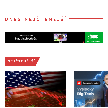
DNES NEJČTENĚJŠÍ
NEJČTENĚJŠÍ