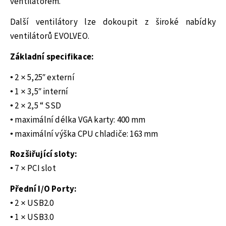
ventilátorem.
Další ventilátory lze dokoupit z široké nabídky
ventilátorů EVOLVEO.
Základní specifikace:
• 2 × 5,25″ externí
• 1 × 3,5″ interní
• 2 × 2,5 “ SSD
• maximální délka VGA karty: 400 mm
• maximální výška CPU chladiče: 163 mm
Rozšiřující sloty:
• 7 × PCI slot
Přední I/O Porty:
• 2 × USB2.0
• 1 × USB3.0