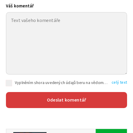
Váš komentář
celý text
Vyplněním shora uvedených údajů beru na vědomí, že společnost TEXT FACTORY s.r.o., sídlem Brno, Durďákova 336/29, Černá Pole, PSČ: 613 00, IČ: 06157831, zapsané u Krajského soudu v Brně, oddíl C, vložka 100399, bude zpracovávat mé osobní údaje uvedené v rámci mnou vyplněného registračního formuláře na základě oprávněných zájmů TEXT FACTORY s.r.o. dle čl. 6 odst. 1 písm. f) GDPR a pro splnění právních povinností (čl. 6 odst. 1 písm. c) GDPR), a to pro tyto účely: nezbytnost zajistit oprávnění návštěvníka webových stránek provozovaných společností TEXT FACTORY s.r.o. přispívat aktivně ke zveřejněným článkům nebo v rámci diskusních fór a výkon práv TEXT FACTORY s.r.o. jako administrátora těchto diskusních fór. Více informací o zpracování osobních údajů a právech lze nalézt v