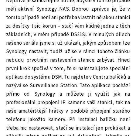
Nejdříve je samozřejmě nutné, abyste v tomto případě
měli aktivní Synology NAS. Dobrou zprávou je, že v
tomto případě není ani potřeba vlastnit nějakou stanici
za desítky tisíc korun – stačí vám klidně jedna z těch
základních, v mém případě DS218j. V minulých dílech
našeho seriálu jsme si už ukázali, jakým způsobem lze
Synology nastavit, tudíž už se v rámci tohoto článku
nebudu prvotním nastavením stanice zabývat. Hned
první krok spočívá v tom, že si nainstalujete speciální
aplikaci do systému DSM. Tu najdete v Centru balíčků a
nazývá se Surveillance Station. Tato aplikace pochází
přímo od Synology a můžete ji využít jak na
profesionální propojení IP kamer s vaší stanicí, tak na
naše amatérštější hrátky v podobě připojení starého
telefonu jakožto kamery. Při instalaci balíčku není
třeba nic nastavovat, stačí se instalací jen proklikat a