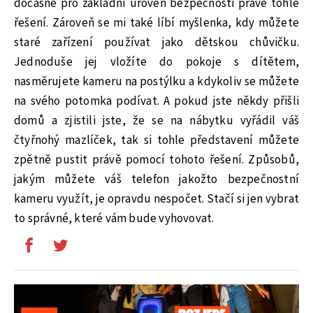
dočasně pro základní úroveň bezpečnosti právě tohle
řešení. Zároveň se mi také líbí myšlenka, kdy můžete
staré zařízení používat jako dětskou chůvičku.
Jednoduše jej vložíte do pokoje s dítětem,
nasměrujete kameru na postýlku a kdykoliv se můžete
na svého potomka podívat. A pokud jste někdy přišli
domů a zjistili jste, že se na nábytku vyřádil váš
čtyřnohý mazlíček, tak si tohle představení můžete
zpětně pustit právě pomocí tohoto řešení. Způsobů,
jakým můžete váš telefon jakožto bezpečnostní
kameru využít, je opravdu nespočet. Stačí si jen vybrat
to správné, které vám bude vyhovovat.