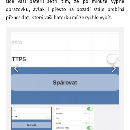
sice vaši baterii šetří tím, že po minutě vypne
obrazovku, avšak i přesto na pozadí stále probíhá
přenos dat, který vaší baterku může rychle vybít.