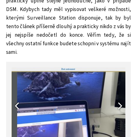
prakticky úplně stejně jednoduché, jako v případě
DSM. Kdybych tady měl vypisovat veškeré možnosti,
kterými Surveillance Station disponuje, tak by byl
tento článek příšerně dlouhý a prakticky nikdo z vás by
jej nejspíše nedočetl do konce. Věřím tedy, že si
všechny ostatní funkce budete schopni v systému najít
sami.