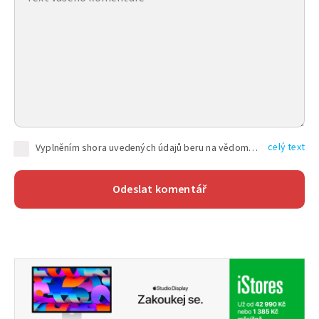
celý text
Vyplněním shora uvedených údajů beru na vědomí, že společnost TEXT FACTORY s.r.o., sídlem Brno, Durďákova 336/29, Černá Pole, PSČ: 613 00, IČ: 06157831, zapsané u Krajského soudu v Brně, oddíl C, vložka 100399, bude zpracovávat mé osobní údaje uvedené v rámci mnou vyplněného registračního formuláře na základě oprávněných zájmů TEXT FACTORY s.r.o. dle čl. 6 odst. 1 písm. f) GDPR a pro splnění právních povinností (čl. 6 odst. 1 písm. c) GDPR), a to pro tyto účely: nezbytnost zajistit oprávnění návštěvníka webových stránek provozovaných společností TEXT FACTORY s.r.o. přispívat aktivně ke zveřejněným článkům nebo v rámci diskusních fór a výkon práv TEXT FACTORY s.r.o. jako administrátora těchto diskusních fór. Více informací o zpracování osobních údajů a právech lze nalézt v