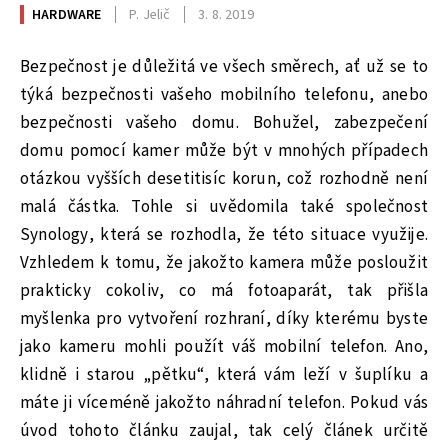
HARDWARE
P. Jelič
3. 8. 2019
Bezpečnost je důležitá ve všech směrech, ať už se to
týká bezpečnosti vašeho mobilního telefonu, anebo
bezpečnosti vašeho domu. Bohužel, zabezpečení
domu pomocí kamer může být v mnohých případech
otázkou vyšších desetitisíc korun, což rozhodně není
malá částka. Tohle si uvědomila také společnost
Synology, která se rozhodla, že této situace využije.
Vzhledem k tomu, že jakožto kamera může posloužit
prakticky cokoliv, co má fotoaparát, tak přišla
myšlenka pro vytvoření rozhraní, díky kterému byste
jako kameru mohli použít váš mobilní telefon. Ano,
klidně i starou „pětku“, která vám leží v šuplíku a
máte ji víceméně jakožto náhradní telefon. Pokud vás
úvod tohoto článku zaujal, tak celý článek určitě