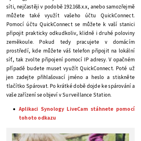
síti, nejčastěji v podobě 192.168.x.x, anebo samozřejmě
můžete také využít vašeho účtu QuickConnect.
Pomocí účtu QuickConnect se můžete k vaší stanici
připojit prakticky odkudkoliv, klidně i druhé poloviny
zeměkoule. Pokud tedy pracujete v domácím
prostředí, kde můžete váš telefon připojit na lokální
síť, tak zvolte připojení pomocí IP adresy. V opačném
případě budete muset využít QuickConnect. Poté už
jen zadejte přihlašovací jméno a heslo a stiskněte
tlačítko Spárovat. Po krátké době dojde ke spárování a
vaše zařízení se objeví v Surveillance Station.
Aplikaci Synology LiveCam stáhnete pomocí
tohoto odkazu