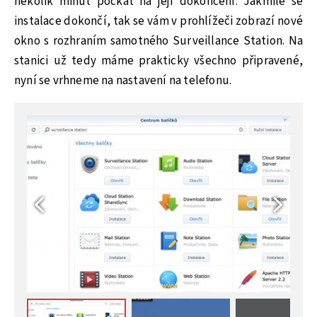
několik minut počkat na její dokončení. Jakmile se
instalace dokončí, tak se vám v prohlížeči zobrazí nové
okno s rozhraním samotného Surveillance Station. Na
stanici už tedy máme prakticky všechno připravené,
nyní se vrhneme na nastavení na telefonu.