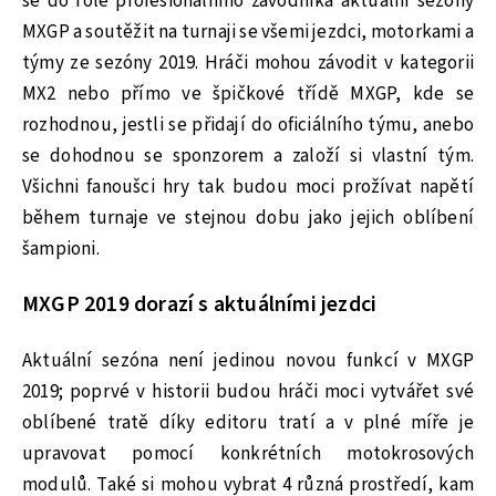
se do role profesionálního závodníka aktuální sezóny
MXGP a soutěžit na turnaji se všemi jezdci, motorkami a
týmy ze sezóny 2019. Hráči mohou závodit v kategorii
MX2 nebo přímo ve špičkové třídě MXGP, kde se
rozhodnou, jestli se přidají do oficiálního týmu, anebo
se dohodnou se sponzorem a založí si vlastní tým.
Všichni fanoušci hry tak budou moci prožívat napětí
během turnaje ve stejnou dobu jako jejich oblíbení
šampioni.
MXGP 2019 dorazí s aktuálními jezdci
Aktuální sezóna není jedinou novou funkcí v MXGP
2019; poprvé v historii budou hráči moci vytvářet své
oblíbené tratě díky editoru tratí a v plné míře je
upravovat pomocí konkrétních motokrosových
modulů. Také si mohou vybrat 4 různá prostředí, kam