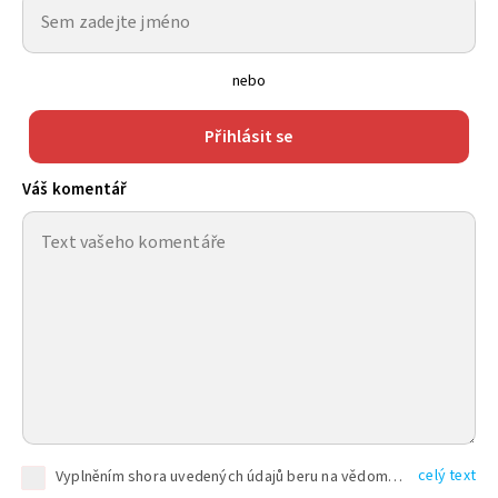
nebo
Přihlásit se
Váš komentář
celý text
Vyplněním shora uvedených údajů beru na vědomí, že společnost TEXT FACTORY s.r.o., sídlem Brno, Durďákova 336/29, Černá Pole, PSČ: 613 00, IČ: 06157831, zapsané u Krajského soudu v Brně, oddíl C, vložka 100399, bude zpracovávat mé osobní údaje uvedené v rámci mnou vyplněného registračního formuláře na základě oprávněných zájmů TEXT FACTORY s.r.o. dle čl. 6 odst. 1 písm. f) GDPR a pro splnění právních povinností (čl. 6 odst. 1 písm. c) GDPR), a to pro tyto účely: nezbytnost zajistit oprávnění návštěvníka webových stránek provozovaných společností TEXT FACTORY s.r.o. přispívat aktivně ke zveřejněným článkům nebo v rámci diskusních fór a výkon práv TEXT FACTORY s.r.o. jako administrátora těchto diskusních fór. Více informací o zpracování osobních údajů a právech lze nalézt v