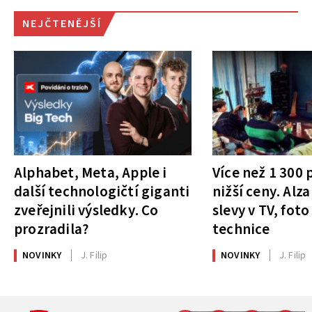
NEJČTENĚJŠÍ
Alphabet, Meta, Apple i
Více než 1 300
další technologičtí giganti
nižší ceny. Alza
zveřejnili výsledky. Co
slevy v TV, foto
prozradila?
technice
NOVINKY
J. Filip
NOVINKY
J. Filip