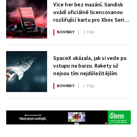
Více her bez mazání. Sandisk
uvádí oficiálně licencovanou
rozšiřující kartu pro Xbox Series
X|S
NOVINKY
J. Filip
SpaceX ukázala, jak si vede po
vstupu na burzu. Rakety už
nejsou tím nejdůležitějším
NOVINKY
J. Filip