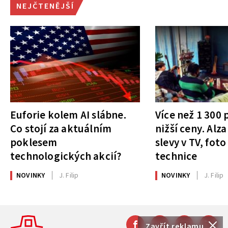
NEJČTENĚJŠÍ
Euforie kolem AI slábne.
Více než 1 300
Co stojí za aktuálním
nižší ceny. Alza
poklesem
slevy v TV, foto
technologických akcií?
technice
NOVINKY
J. Filip
NOVINKY
J. Filip
Zavřít reklamu