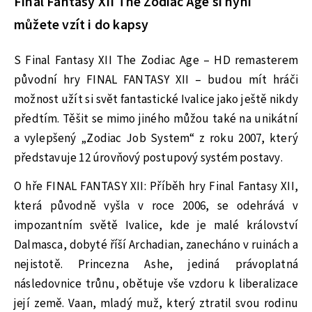
Final Fantasy XII The Zodiac Age si nyní
můžete vzít i do kapsy
S Final Fantasy XII The Zodiac Age – HD remasterem
původní hry FINAL FANTASY XII – budou mít hráči
možnost užít si svět fantastické Ivalice jako ještě nikdy
předtím. Těšit se mimo jiného můžou také na unikátní
a vylepšený „Zodiac Job System“ z roku 2007, který
představuje 12 úrovňový postupový systém postavy.
O hře FINAL FANTASY XII: Příběh hry Final Fantasy XII,
která původně vyšla v roce 2006, se odehrává v
impozantním světě Ivalice, kde je malé království
Dalmasca, dobyté říší Archadian, zanecháno v ruinách a
nejistotě. Princezna Ashe, jediná právoplatná
následovnice trůnu, obětuje vše vzdoru k liberalizace
její země. Vaan, mladý muž, který ztratil svou rodinu