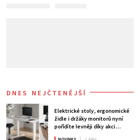
DNES NEJČTENĚJŠÍ
Elektrické stoly, ergonomické
židle i držáky monitorů nyní
pořídíte levněji díky akci
AlzaErgo
NOVINKY
J. Filip