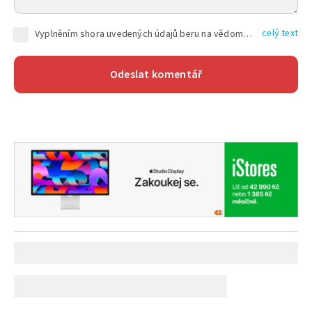
celý text
Vyplněním shora uvedených údajů beru na vědomí, že společnost TEXT FACTORY s.r.o., sídlem Brno, Durďákova 336/29, Černá Pole, PSČ: 613 00, IČ: 06157831, zapsané u Krajského soudu v Brně, oddíl C, vložka 100399, bude zpracovávat mé osobní údaje uvedené v rámci mnou vyplněného registračního formuláře na základě oprávněných zájmů TEXT FACTORY s.r.o. dle čl. 6 odst. 1 písm. f) GDPR a pro splnění právních povinností (čl. 6 odst. 1 písm. c) GDPR), a to pro tyto účely: nezbytnost zajistit oprávnění návštěvníka webových stránek provozovaných společností TEXT FACTORY s.r.o. přispívat aktivně ke zveřejněným článkům nebo v rámci diskusních fór a výkon práv TEXT FACTORY s.r.o. jako administrátora těchto diskusních fór. Více informací o zpracování osobních údajů a právech lze nalézt v