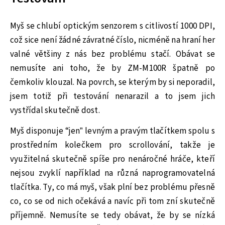
Myš se chlubí optickým senzorem s citlivostí 1000 DPI,
což sice není žádné závratné číslo, nicméně na hraní her
valné většiny z nás bez problému stačí. Obávat se
nemusíte ani toho, že by ZM-M100R špatně po
čemkoliv klouzal. Na povrch, se kterým by si neporadil,
jsem totiž při testování nenarazil a to jsem jich
vystřídal skutečně dost.
Myš disponuje “jen” levným a pravým tlačítkem spolu s
prostředním kolečkem pro scrollování, takže je
využitelná skutečně spíše pro nenáročné hráče, kteří
nejsou zvyklí například na různá naprogramovatelná
tlačítka. Ty, co má myš, však plní bez problému přesně
co, co se od nich očekává a navíc při tom zní skutečně
příjemně. Nemusíte se tedy obávat, že by se nízká