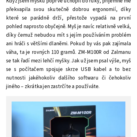
Když jsem myšku poprvé uchopil do ruky, příjemně mě
překvapila svou skutečně dobrou ergonomií, díky
které se parádně drží, přestože vypadá na první
pohled naprosto obyčejně. Myš je navíc relativně velká,
díky čemuž nebudou mít s jejím používáním problém
ani hráči s většími dlaněmi. Pokud by vás pak zajímala
váha, ta je rovných 110 gramů. ZM-M100R od Zalmanu
se tak řadí mezi lehčí myšky. Jak už jsem psal výše, myš
se s počítačem spojuje skrze USB kabel a to bez
nutnosti jakéhokoliv dalšího softwaru či čehokoliv
jiného – zkrátka jen zastrčíte a používáte.