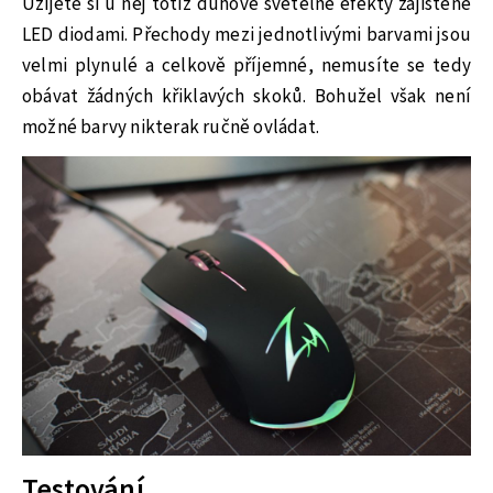
Užijete si u něj totiž duhové světelné efekty zajištěné
LED diodami. Přechody mezi jednotlivými barvami jsou
velmi plynulé a celkově příjemné, nemusíte se tedy
obávat žádných křiklavých skoků. Bohužel však není
možné barvy nikterak ručně ovládat.
Testování