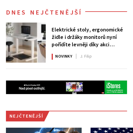
DNES NEJČTENĚJŠÍ
Elektrické stoly, ergonomické
židle i držáky monitorů nyní
pořídíte levněji díky akci
AlzaErgo
NOVINKY
J. Filip
NEJČTENĚJŠÍ