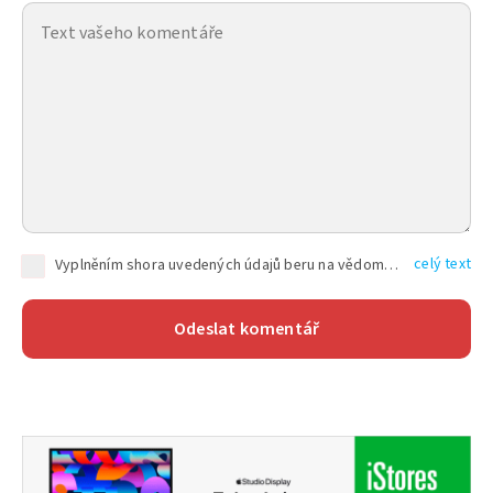
celý text
Vyplněním shora uvedených údajů beru na vědomí, že společnost TEXT FACTORY s.r.o., sídlem Brno, Durďákova 336/29, Černá Pole, PSČ: 613 00, IČ: 06157831, zapsané u Krajského soudu v Brně, oddíl C, vložka 100399, bude zpracovávat mé osobní údaje uvedené v rámci mnou vyplněného registračního formuláře na základě oprávněných zájmů TEXT FACTORY s.r.o. dle čl. 6 odst. 1 písm. f) GDPR a pro splnění právních povinností (čl. 6 odst. 1 písm. c) GDPR), a to pro tyto účely: nezbytnost zajistit oprávnění návštěvníka webových stránek provozovaných společností TEXT FACTORY s.r.o. přispívat aktivně ke zveřejněným článkům nebo v rámci diskusních fór a výkon práv TEXT FACTORY s.r.o. jako administrátora těchto diskusních fór. Více informací o zpracování osobních údajů a právech lze nalézt v