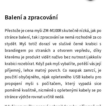
Balení a zpracování
Přestože je cena myši ZM-M100R skutečně nízká, jak po
stránce balení, tak i zpracování se nemá rozhodně za co
stydět. Myš totiž dorazí ve slušivé černé krabici s
brandingem po stranách a otvorem vepředu, díky
kterému je produkt vidět naživo bez nutnosti jakkoliv
krabici rozebírat. Když pak myš vybalíte, potěší vás její
příjemný, lehce matný povrch. Co naopak zamrzí, je
použití obyčejného, nijak opleteného USB kabelu pro
propojení myši s počítačem, který vypadá sice
poměrně kvalitně, nicméně s opletenými kabely se po
stránce výdrže rovnat určitě nedá.