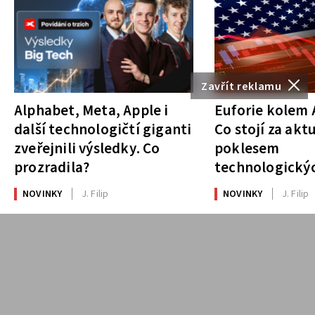
Zavřít reklamu
Alphabet, Meta, Apple i
Euforie kolem A
další technologičtí giganti
Co stojí za akt
zveřejnili výsledky. Co
poklesem
prozradila?
technologickýc
NOVINKY
J. Filip
NOVINKY
J. Filip