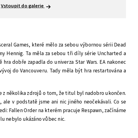
Vstoupit do galerie
sceral Games, které mělo za sebou výbornou sérii Dead
 Hennig. Ta měla za sebou tři díly série Uncharted a
ě hra dobře zapadla do univerza Star Wars. EA nakonec
 vývoj do Vancouveru. Tady měla být hra restartována a
 z několika zdrojů o tom, že titul byl nadobro ukončen.
 ale v podstatě jsme ani nic jiného neočekávali. Co se
edi: Fallen Order na kterém pracuje Respawn, začínáme
ulu nebylo ukázáno vůbec nic.