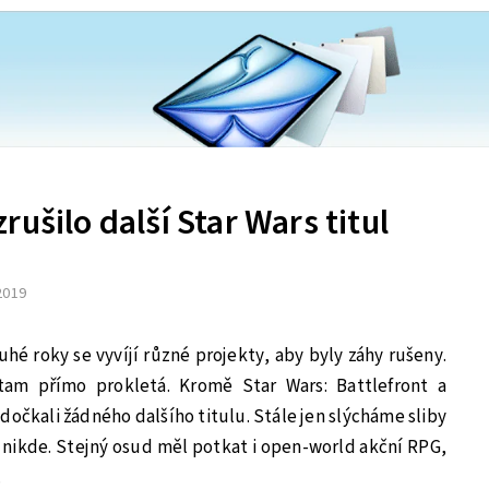
ušilo další Star Wars titul
 2019
uhé roky se vyvíjí různé projekty, aby byly záhy rušeny.
tam přímo prokletá. Kromě Star Wars: Battlefront a
očkali žádného dalšího titulu. Stále jen slýcháme sliby
y nikde. Stejný osud měl potkat i open-world akční RPG,
.