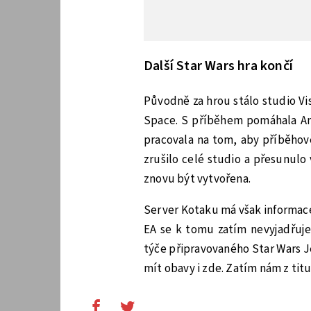
Další Star Wars hra končí
Původně za hrou stálo studio Vi
Space. S příběhem pomáhala Amy
pracovala na tom, aby příběhov
zrušilo celé studio a přesunulo
znovu být vytvořena.
Server Kotaku má však informace
EA se k tomu zatím nevyjadřuje,
týče připravovaného Star Wars J
mít obavy i zde. Zatím nám z tit