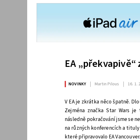
EA „překvapivě“ zr
NOVINKY
Martin Pilous
16. 1.
V EA je zkrátka něco špatně. Dlo
Zejména značka Star Wars je 
následně pokračování jsme se ned
na různých konferencích a titul
které připravovalo EA Vancouver