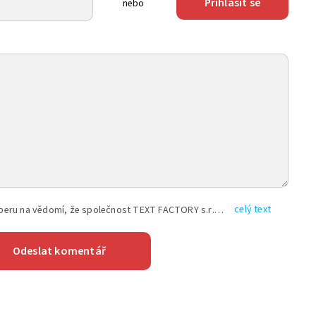
Přihlásit se
nebo
celý text
Vyplněním shora uvedených údajů beru na vědomí, že společnost TEXT FACTORY s.r.o., sídlem Brno, Durďákova 336/29, Černá Pole, PSČ: 613 00, IČ: 06157831, zapsané u Krajského soudu v Brně, oddíl C, vložka 100399, bude zpracovávat mé osobní údaje uvedené v rámci mnou vyplněného registračního formuláře na základě oprávněných zájmů TEXT FACTORY s.r.o. dle čl. 6 odst. 1 písm. f) GDPR a pro splnění právních povinností (čl. 6 odst. 1 písm. c) GDPR), a to pro tyto účely: nezbytnost zajistit oprávnění návštěvníka webových stránek provozovaných společností TEXT FACTORY s.r.o. přispívat aktivně ke zveřejněným článkům nebo v rámci diskusních fór a výkon práv TEXT FACTORY s.r.o. jako administrátora těchto diskusních fór. Více informací o zpracování osobních údajů a právech lze nalézt v