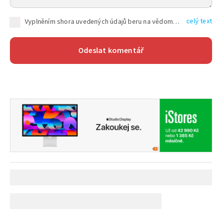
celý text
Vyplněním shora uvedených údajů beru na vědomí, že společnost TEXT FACTORY s.r.o., sídlem Brno, Durďákova 336/29, Černá Pole, PSČ: 613 00, IČ: 06157831, zapsané u Krajského soudu v Brně, oddíl C, vložka 100399, bude zpracovávat mé osobní údaje uvedené v rámci mnou vyplněného registračního formuláře na základě oprávněných zájmů TEXT FACTORY s.r.o. dle čl. 6 odst. 1 písm. f) GDPR a pro splnění právních povinností (čl. 6 odst. 1 písm. c) GDPR), a to pro tyto účely: nezbytnost zajistit oprávnění návštěvníka webových stránek provozovaných společností TEXT FACTORY s.r.o. přispívat aktivně ke zveřejněným článkům nebo v rámci diskusních fór a výkon práv TEXT FACTORY s.r.o. jako administrátora těchto diskusních fór. Více informací o zpracování osobních údajů a právech lze nalézt v