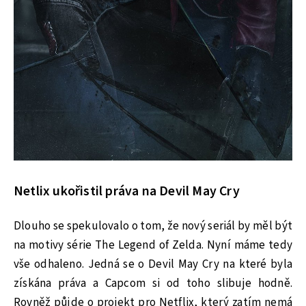
Netlix ukořistil práva na Devil May Cry
Dlouho se spekulovalo o tom, že nový seriál by měl být
na motivy série The Legend of Zelda. Nyní máme tedy
vše odhaleno. Jedná se o Devil May Cry na které byla
získána práva a Capcom si od toho slibuje hodně.
Rovněž půjde o projekt pro Netflix, který zatím nemá