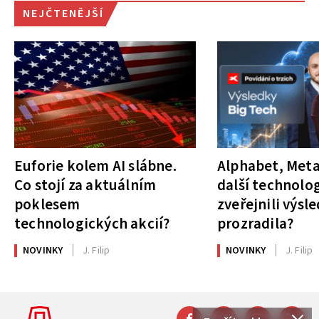
NEJČTENĚJŠÍ
Euforie kolem AI slábne.
Alphabet, Meta
Co stojí za aktuálním
další technolog
poklesem
zveřejnili výsl
technologických akcií?
prozradila?
NOVINKY
J. Filip
NOVINKY
J. Filip