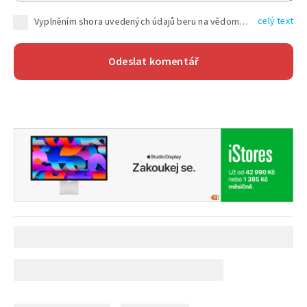
celý text
Vyplněním shora uvedených údajů beru na vědomí, že společnost TEXT FACTORY s.r.o., sídlem Brno, Durďákova 336/29, Černá Pole, PSČ: 613 00, IČ: 06157831, zapsané u Krajského soudu v Brně, oddíl C, vložka 100399, bude zpracovávat mé osobní údaje uvedené v rámci mnou vyplněného registračního formuláře na základě oprávněných zájmů TEXT FACTORY s.r.o. dle čl. 6 odst. 1 písm. f) GDPR a pro splnění právních povinností (čl. 6 odst. 1 písm. c) GDPR), a to pro tyto účely: nezbytnost zajistit oprávnění návštěvníka webových stránek provozovaných společností TEXT FACTORY s.r.o. přispívat aktivně ke zveřejněným článkům nebo v rámci diskusních fór a výkon práv TEXT FACTORY s.r.o. jako administrátora těchto diskusních fór. Více informací o zpracování osobních údajů a právech lze nalézt v