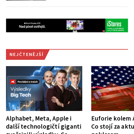
NEJČTENĚJŠÍ
Alphabet, Meta, Apple i
Euforie kolem A
další technologičtí giganti
Co stojí za akt