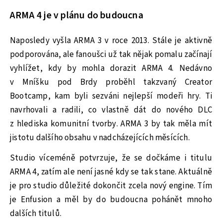
ARMA 4 je v plánu do budoucna
Naposledy vyšla ARMA 3 v roce 2013. Stále je aktivně
podporována, ale fanoušci už tak nějak pomalu začínají
vyhlížet, kdy by mohla dorazit ARMA 4. Nedávno
v Mníšku pod Brdy proběhl takzvaný Creator
Bootcamp, kam byli sezváni nejlepší modeři hry. Ti
navrhovali a radili, co vlastně dát do nového DLC
z hlediska komunitní tvorby. ARMA 3 by tak měla mít
jistotu dalšího obsahu v nadcházejících měsících.
Studio víceméně potvrzuje, že se dočkáme i titulu
ARMA 4, zatím ale není jasné kdy se tak stane. Aktuálně
je pro studio důležité dokončit zcela nový engine. Tím
je Enfusion a měl by do budoucna pohánět mnoho
dalších titulů.