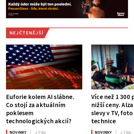
NEJČTENĚJŠÍ
Euforie kolem AI slábne.
Více než 1 300
Co stojí za aktuálním
nižší ceny. Alza
poklesem
slevy v TV, foto
technologických akcií?
technice
NOVINKY
J. Filip
NOVINKY
J. Filip