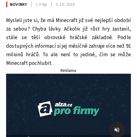
NOVINKY
J. Filip
3. 10. 2018
Mysleli jste si, že má Minecraft již své nejlepší období
za sebou? Chyba lávky. Ačkoliv již růst hry zastavil,
stále se těší obrovské hráčské základně. Podle
dostupných informací si jej měsíčně zahraje více než 91
milionů hráčů. To ale není to jediné, čím se může
Minecraft pochlubit.
Reklama