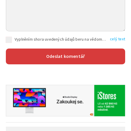
celý text
Vyplněním shora uvedených údajů beru na vědomí, že společnost TEXT FACTORY s.r.o., sídlem Brno, Durďákova 336/29, Černá Pole, PSČ: 613 00, IČ: 06157831, zapsané u Krajského soudu v Brně, oddíl C, vložka 100399, bude zpracovávat mé osobní údaje uvedené v rámci mnou vyplněného registračního formuláře na základě oprávněných zájmů TEXT FACTORY s.r.o. dle čl. 6 odst. 1 písm. f) GDPR a pro splnění právních povinností (čl. 6 odst. 1 písm. c) GDPR), a to pro tyto účely: nezbytnost zajistit oprávnění návštěvníka webových stránek provozovaných společností TEXT FACTORY s.r.o. přispívat aktivně ke zveřejněným článkům nebo v rámci diskusních fór a výkon práv TEXT FACTORY s.r.o. jako administrátora těchto diskusních fór. Více informací o zpracování osobních údajů a právech lze nalézt v