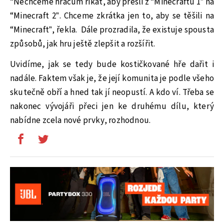
“Nechceme hráčům říkat, aby přešli z “Minecraftu 1” na
“Minecraft 2”. Chceme zkrátka jen to, aby se těšili na
“Minecraft”, řekla.
Dále prozradila, že existuje spousta
způsobů, jak hru ještě zlepšit a rozšířit.
Uvidíme, jak se tedy bude kostičkované hře dařit i
nadále. Faktem však je, že její komunita je podle všeho
skutečně obří a hned tak jí neopustí. A kdo ví. Třeba se
nakonec vývojáři přeci jen ke druhému dílu, který
nabídne zcela nové prvky, rozhodnou.