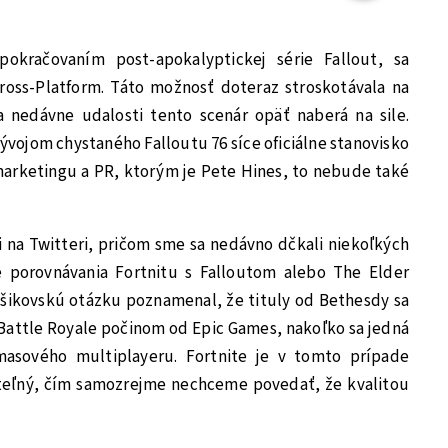
pokračovaním post-apokalyptickej série Fallout, sa
Cross-Platform. Táto možnosť doteraz stroskotávala na
 nedávne udalosti tento scenár opäť naberá na sile.
vývojom chystaného Falloutu 76 síce oficiálne stanovisko
arketingu a PR, ktorým je Pete Hines, to nebude také
 na Twitteri, pričom sme sa nedávno dčkali niekoľkých
e porovnávania Fortnitu s Falloutom alebo The Elder
úšikovskú otázku poznamenal, že tituly od Bethesdy sa
Battle Royale počinom od Epic Games, nakoľko sa jedná
masového multiplayeru. Fortnite je v tomto prípade
eľný, čím samozrejme nechceme povedať, že kvalitou