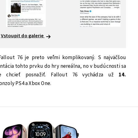
Vstoupit do galerie
Fallout 76 je preto veľmi komplikovaný. S najväčšou
ácia tohto prvku do hry nereálna, no v budúcnosti sa
 chcieť posnažiť. Fallout 76 vychádza už
14.
onzoly PS4 a Xbox One.