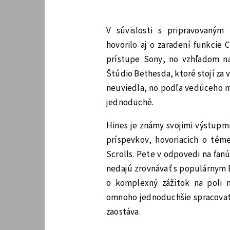
V súvislosti s pripravovaným 
hovorilo aj o zaradení funkcie 
prístupe Sony, no vzhľadom na
Štúdio Bethesda, ktoré stojí za 
neuviedla, no podľa vedúceho m
jednoduché.
Hines je známy svojimi výstupmi
príspevkov, hovoriacich o tém
Scrolls. Pete v odpovedi na fan
nedajú zrovnávať s populárnym 
o komplexný zážitok na poli 
omnoho jednoduchšie spracovat
zaostáva.