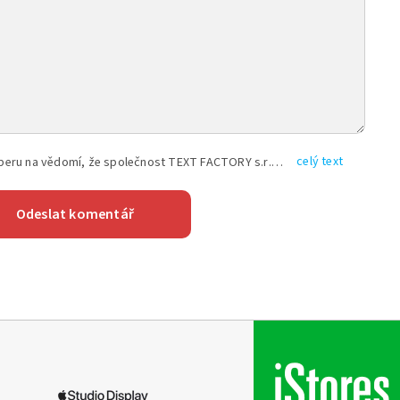
celý text
Vyplněním shora uvedených údajů beru na vědomí, že společnost TEXT FACTORY s.r.o., sídlem Brno, Durďákova 336/29, Černá Pole, PSČ: 613 00, IČ: 06157831, zapsané u Krajského soudu v Brně, oddíl C, vložka 100399, bude zpracovávat mé osobní údaje uvedené v rámci mnou vyplněného registračního formuláře na základě oprávněných zájmů TEXT FACTORY s.r.o. dle čl. 6 odst. 1 písm. f) GDPR a pro splnění právních povinností (čl. 6 odst. 1 písm. c) GDPR), a to pro tyto účely: nezbytnost zajistit oprávnění návštěvníka webových stránek provozovaných společností TEXT FACTORY s.r.o. přispívat aktivně ke zveřejněným článkům nebo v rámci diskusních fór a výkon práv TEXT FACTORY s.r.o. jako administrátora těchto diskusních fór. Více informací o zpracování osobních údajů a právech lze nalézt v