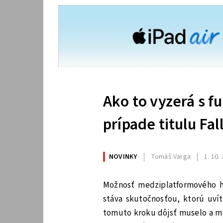
Ako to vyzerá s f
prípade titulu Fal
NOVINKY
Tomáš Varga
1. 10.
Možnosť medziplatformového hr
stáva skutočnosťou, ktorú uvít
tomuto kroku dôjsť muselo a my 