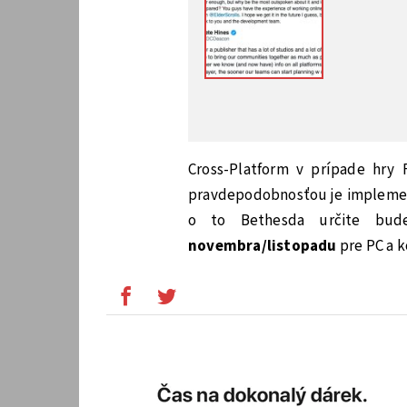
Cross-Platform v prípade hry 
pravdepodobnosťou je implement
o to Bethesda určite bude
novembra/listopadu
pre PC a k