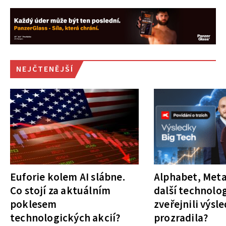
NEJČTENĚJŠÍ
Euforie kolem AI slábne.
Alphabet, Meta
Co stojí za aktuálním
další technolog
poklesem
zveřejnili výsl
technologických akcií?
prozradila?