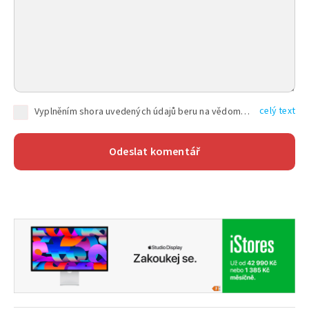
celý text
Vyplněním shora uvedených údajů beru na vědomí, že společnost TEXT FACTORY s.r.o., sídlem Brno, Durďákova 336/29, Černá Pole, PSČ: 613 00, IČ: 06157831, zapsané u Krajského soudu v Brně, oddíl C, vložka 100399, bude zpracovávat mé osobní údaje uvedené v rámci mnou vyplněného registračního formuláře na základě oprávněných zájmů TEXT FACTORY s.r.o. dle čl. 6 odst. 1 písm. f) GDPR a pro splnění právních povinností (čl. 6 odst. 1 písm. c) GDPR), a to pro tyto účely: nezbytnost zajistit oprávnění návštěvníka webových stránek provozovaných společností TEXT FACTORY s.r.o. přispívat aktivně ke zveřejněným článkům nebo v rámci diskusních fór a výkon práv TEXT FACTORY s.r.o. jako administrátora těchto diskusních fór. Více informací o zpracování osobních údajů a právech lze nalézt v