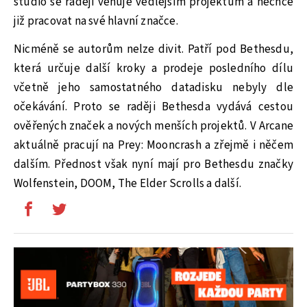
studio se raději věnuje vedlejším projektům a nechce
již pracovat na své hlavní značce.
Nicméně se autorům nelze divit. Patří pod Bethesdu,
která určuje další kroky a prodeje posledního dílu
včetně jeho samostatného datadisku nebyly dle
očekávání. Proto se raději Bethesda vydává cestou
ověřených značek a nových menších projektů. V Arcane
aktuálně pracují na Prey: Mooncrash a zřejmě i něčem
dalším. Přednost však nyní mají pro Bethesdu značky
Wolfenstein, DOOM, The Elder Scrolls a další.