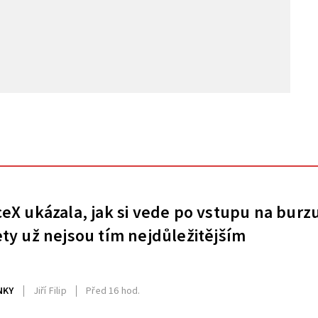
eX ukázala, jak si vede po vstupu na burz
ty už nejsou tím nejdůležitějším
NKY
Jiří Filip
Před 16 hod.