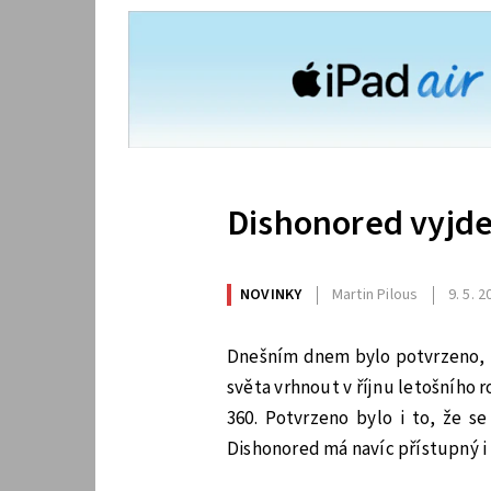
Dishonored vyjde 
NOVINKY
Martin Pilous
9. 5. 
Dnešním dnem bylo potvrzeno, ž
světa vrhnout v říjnu letošního r
360. Potvrzeno bylo i to, že s
Dishonored má navíc přístupný i b