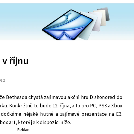
v říjnu
2012
e Bethesda chystá zajímavou akční hru Dishonored do
oku. Konkrétně to bude 12. října, a to pro PC, PS3 a Xbox
e dočkáme nějaké hutné a zajímavé prezentace na E3.
ox art, který je k dispozici níže.
Reklama