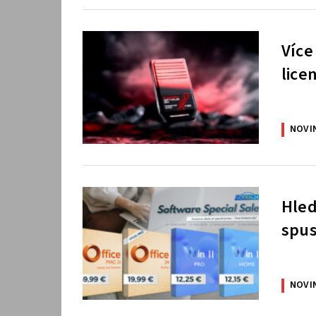
Více
lice
NOVI
Hled
spus
NOVI