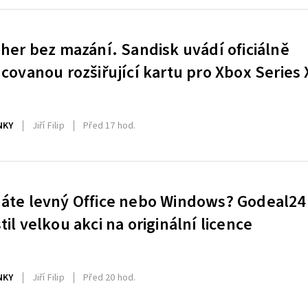
 her bez mazání. Sandisk uvádí oficiálně
ncovanou rozšiřující kartu pro Xbox Series 
NKY
Jiří Filip
Před 17 hod.
áte levný Office nebo Windows? Godeal24
til velkou akci na originální licence
NKY
Jiří Filip
Před 20 hod.