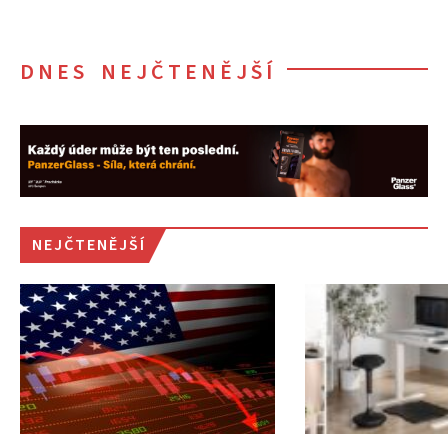
DNES NEJČTENĚJŠÍ
NEJČTENĚJŠÍ