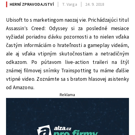
HERNÍ ZPRAVODAJSTVÍ
T. Varga
24. 9. 2018
Ubisoft to s marketingom naozaj vie. Prichádzajúci titul
Assassin’s Creed: Odyssey si za posledné mesiace
vyžiadal poriadnu dávku pozornosti a to nielen vďaka
častým informáciám o hrateľnosti a gameplay videám,
ale aj vďaka vtipným skutočnostiam a netradičným
odkazom. Po pútavom live-action traileri na štýl
známej filmovej snímky Trainspotting tu máme ďalšie
vtipné video. Zoznámte sa s bratom hlasovej asistenky
od Amazonu.
Reklama