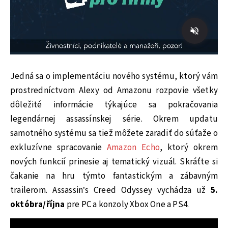
Jedná sa o implementáciu nového systému, ktorý vám
prostredníctvom Alexy od Amazonu rozpovie všetky
dôležité informácie týkajúce sa pokračovania
legendárnej assassínskej série. Okrem updatu
samotného systému sa tiež môžete zaradiť do súťaže o
exkluzívne spracovanie
Amazon Echo
, ktorý okrem
nových funkcií prinesie aj tematický vizuál. Skráťte si
čakanie na hru týmto fantastickým a zábavným
trailerom. Assassin’s Creed Odyssey vychádza už
5.
októbra/října
pre PC a konzoly Xbox One a PS4.