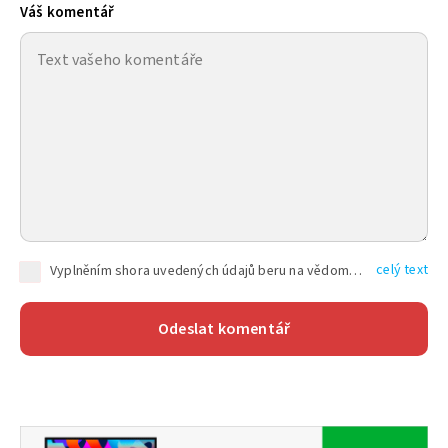
Váš komentář
celý text
Vyplněním shora uvedených údajů beru na vědomí, že společnost TEXT FACTORY s.r.o., sídlem Brno, Durďákova 336/29, Černá Pole, PSČ: 613 00, IČ: 06157831, zapsané u Krajského soudu v Brně, oddíl C, vložka 100399, bude zpracovávat mé osobní údaje uvedené v rámci mnou vyplněného registračního formuláře na základě oprávněných zájmů TEXT FACTORY s.r.o. dle čl. 6 odst. 1 písm. f) GDPR a pro splnění právních povinností (čl. 6 odst. 1 písm. c) GDPR), a to pro tyto účely: nezbytnost zajistit oprávnění návštěvníka webových stránek provozovaných společností TEXT FACTORY s.r.o. přispívat aktivně ke zveřejněným článkům nebo v rámci diskusních fór a výkon práv TEXT FACTORY s.r.o. jako administrátora těchto diskusních fór. Více informací o zpracování osobních údajů a právech lze nalézt v