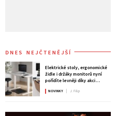
DNES NEJČTENĚJŠÍ
Elektrické stoly, ergonomické
židle i držáky monitorů nyní
pořídíte levněji díky akci
AlzaErgo
NOVINKY
J. Filip