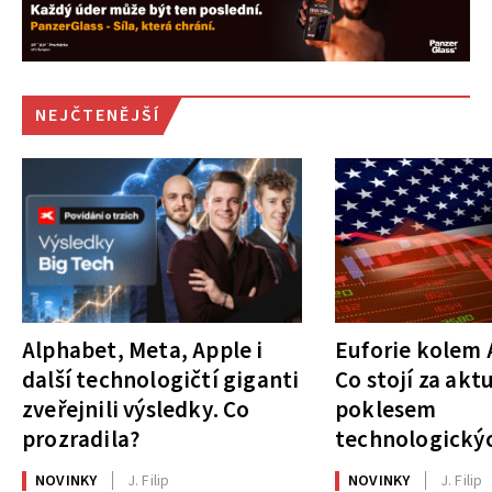
NEJČTENĚJŠÍ
Alphabet, Meta, Apple i
Euforie kolem A
další technologičtí giganti
Co stojí za akt
zveřejnili výsledky. Co
poklesem
prozradila?
technologickýc
NOVINKY
J. Filip
NOVINKY
J. Filip