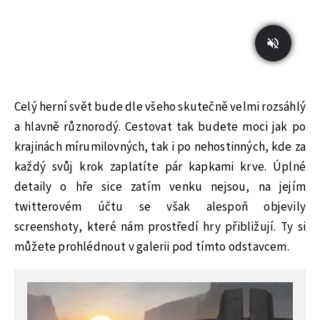
Celý herní svět bude dle všeho skutečně velmi rozsáhlý
a hlavně různorodý. Cestovat tak budete moci jak po
krajinách mírumilovných, tak i po nehostinných, kde za
každý svůj krok zaplatíte pár kapkami krve. Úplné
detaily o hře sice zatím venku nejsou, na jejím
twitterovém účtu se však alespoň objevily
screenshoty, které nám prostředí hry přibližují. Ty si
můžete prohlédnout v galerii pod tímto odstavcem.