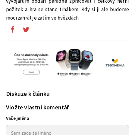
vývojářům podaří parádně zpracovat i celkový herní
požitek a hra se stane trhákem. Kdy si ji ale budeme
moci zahrát je zatím ve hvězdách.
Diskuze k článku
Vložte vlastní komentář
Vaše jméno