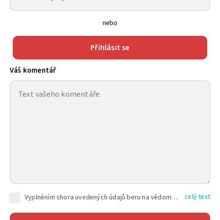
nebo
Přihlásit se
Váš komentář
celý text
Vyplněním shora uvedených údajů beru na vědomí, že společnost TEXT FACTORY s.r.o., sídlem Brno, Durďákova 336/29, Černá Pole, PSČ: 613 00, IČ: 06157831, zapsané u Krajského soudu v Brně, oddíl C, vložka 100399, bude zpracovávat mé osobní údaje uvedené v rámci mnou vyplněného registračního formuláře na základě oprávněných zájmů TEXT FACTORY s.r.o. dle čl. 6 odst. 1 písm. f) GDPR a pro splnění právních povinností (čl. 6 odst. 1 písm. c) GDPR), a to pro tyto účely: nezbytnost zajistit oprávnění návštěvníka webových stránek provozovaných společností TEXT FACTORY s.r.o. přispívat aktivně ke zveřejněným článkům nebo v rámci diskusních fór a výkon práv TEXT FACTORY s.r.o. jako administrátora těchto diskusních fór. Více informací o zpracování osobních údajů a právech lze nalézt v