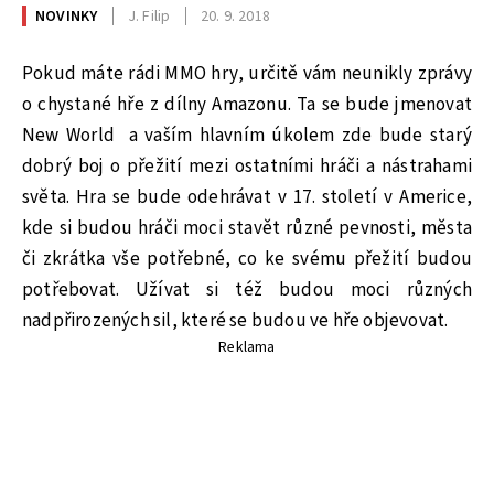
NOVINKY
J. Filip
20. 9. 2018
Pokud máte rádi MMO hry, určitě vám neunikly zprávy
o chystané hře z dílny Amazonu. Ta se bude jmenovat
New World
a vaším hlavním úkolem zde bude starý
dobrý boj o přežití mezi ostatními hráči a nástrahami
světa. Hra se bude odehrávat v 17. století v Americe,
kde si budou hráči moci stavět různé pevnosti, města
či zkrátka vše potřebné, co ke svému přežití budou
potřebovat. Užívat si též budou moci různých
nadpřirozených sil, které se budou ve hře objevovat.
Reklama