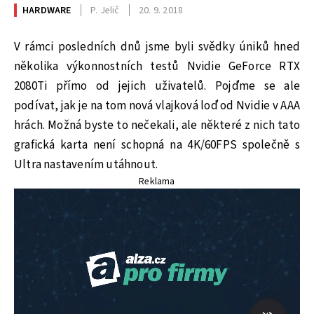
HARDWARE
P. Jelič
20. 9. 2018
V rámci posledních dnů jsme byli svědky úniků hned
několika výkonnostních testů Nvidie GeForce RTX
2080Ti přímo od jejich uživatelů. Pojďme se ale
podívat, jak je na tom nová vlajková loď od Nvidie v AAA
hrách. Možná byste to nečekali, ale některé z nich tato
grafická karta není schopná na 4K/60FPS společně s
Ultra nastavením utáhnout.
Reklama