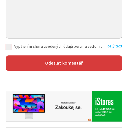
celý text
Vyplněním shora uvedených údajů beru na vědomí, že společnost TEXT FACTORY s.r.o., sídlem Brno, Durďákova 336/29, Černá Pole, PSČ: 613 00, IČ: 06157831, zapsané u Krajského soudu v Brně, oddíl C, vložka 100399, bude zpracovávat mé osobní údaje uvedené v rámci mnou vyplněného registračního formuláře na základě oprávněných zájmů TEXT FACTORY s.r.o. dle čl. 6 odst. 1 písm. f) GDPR a pro splnění právních povinností (čl. 6 odst. 1 písm. c) GDPR), a to pro tyto účely: nezbytnost zajistit oprávnění návštěvníka webových stránek provozovaných společností TEXT FACTORY s.r.o. přispívat aktivně ke zveřejněným článkům nebo v rámci diskusních fór a výkon práv TEXT FACTORY s.r.o. jako administrátora těchto diskusních fór. Více informací o zpracování osobních údajů a právech lze nalézt v