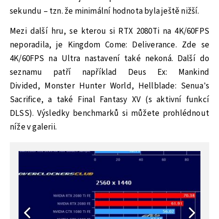
sekundu – tzn. že minimální hodnota byla ještě nižší.
Mezi další hru, se kterou si RTX 2080Ti na 4K/60FPS
neporadila, je Kingdom Come: Deliverance. Zde se
4K/60FPS na Ultra nastavení také nekoná. Další do
seznamu patří například Deus Ex: Mankind
Divided, Monster Hunter World, Hellblade: Senua’s
Sacrifice, a také Final Fantasy XV (s aktivní funkcí
DLSS). Výsledky benchmarků si můžete prohlédnout
níže v galerii.