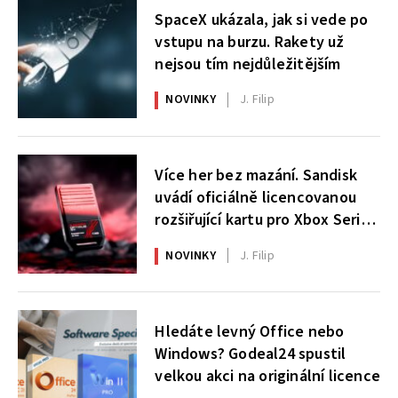
SpaceX ukázala, jak si vede po
vstupu na burzu. Rakety už
nejsou tím nejdůležitějším
NOVINKY
J. Filip
Více her bez mazání. Sandisk
uvádí oficiálně licencovanou
rozšiřující kartu pro Xbox Series
X|S
NOVINKY
J. Filip
Hledáte levný Office nebo
Windows? Godeal24 spustil
velkou akci na originální licence