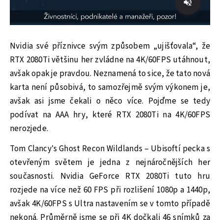
Nvidia své příznivce svým způsobem „ujišťovala“, že
RTX 2080Ti většinu her zvládne na 4K/60FPS utáhnout,
avšak opak je pravdou. Neznamená to sice, že tato nová
karta není působivá, to samozřejmě svým výkonem je,
avšak asi jsme čekali o něco více. Pojďme se tedy
podívat na AAA hry, které RTX 2080Ti na 4K/60FPS
nerozjede.
Tom Clancy’s Ghost Recon Wildlands – Ubisoftí pecka s
otevřeným světem je jedna z nejnáročnějších her
současnosti. Nvidia GeForce RTX 2080Ti tuto hru
rozjede na více než 60 FPS při rozlišení 1080p a 1440p,
avšak 4K/60FPS s Ultra nastavením se v tomto případě
nekoná. Průměrně jsme se při 4K dočkali 46 snímků za