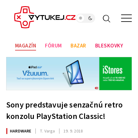
MAGAZÍN
FÓRUM
BAZAR
BLESKOVKY
Sony predstavuje senzačnú retro
konzolu PlayStation Classic!
HARDWARE
T. Varga
19. 9. 2018