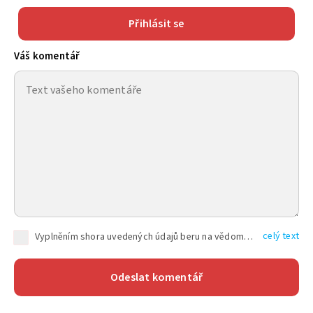
Přihlásit se
Váš komentář
celý text
Vyplněním shora uvedených údajů beru na vědomí, že společnost TEXT FACTORY s.r.o., sídlem Brno, Durďákova 336/29, Černá Pole, PSČ: 613 00, IČ: 06157831, zapsané u Krajského soudu v Brně, oddíl C, vložka 100399, bude zpracovávat mé osobní údaje uvedené v rámci mnou vyplněného registračního formuláře na základě oprávněných zájmů TEXT FACTORY s.r.o. dle čl. 6 odst. 1 písm. f) GDPR a pro splnění právních povinností (čl. 6 odst. 1 písm. c) GDPR), a to pro tyto účely: nezbytnost zajistit oprávnění návštěvníka webových stránek provozovaných společností TEXT FACTORY s.r.o. přispívat aktivně ke zveřejněným článkům nebo v rámci diskusních fór a výkon práv TEXT FACTORY s.r.o. jako administrátora těchto diskusních fór. Více informací o zpracování osobních údajů a právech lze nalézt v