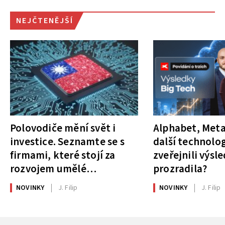
NEJČTENĚJŠÍ
Polovodiče mění svět i
Alphabet, Meta
investice. Seznamte se s
další technolog
firmami, které stojí za
zveřejnili výsl
rozvojem umělé
prozradila?
inteligence
NOVINKY
J. Filip
NOVINKY
J. Filip