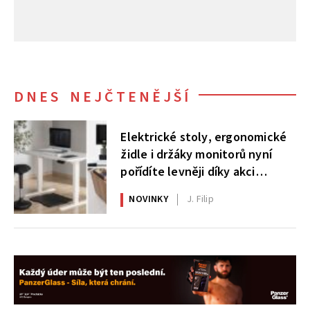
DNES NEJČTENĚJŠÍ
Elektrické stoly, ergonomické
židle i držáky monitorů nyní
pořídíte levněji díky akci
AlzaErgo
NOVINKY
J. Filip