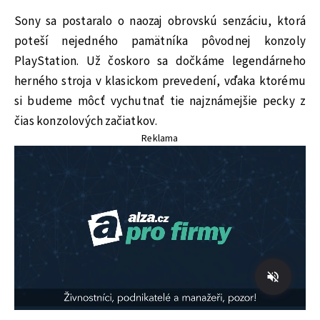
Sony sa postaralo o naozaj obrovskú senzáciu, ktorá
poteší nejedného pamätníka pôvodnej konzoly
PlayStation. Už čoskoro sa dočkáme legendárneho
herného stroja v klasickom prevedení, vďaka ktorému
si budeme môcť vychutnať tie najznámejšie pecky z
čias konzolových začiatkov.
Reklama