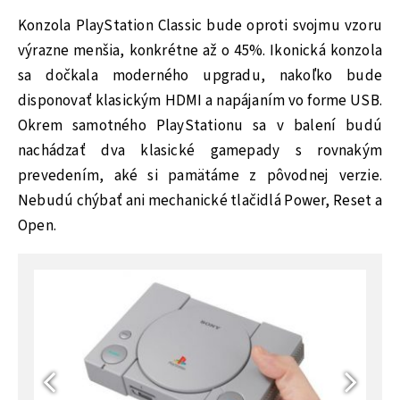
Konzola PlayStation Classic bude oproti svojmu vzoru
výrazne menšia, konkrétne až o 45%. Ikonická konzola
sa dočkala moderného upgradu, nakoľko bude
disponovať klasickým HDMI a napájaním vo forme USB.
Okrem samotného PlayStationu sa v balení budú
nachádzať dva klasické gamepady s rovnakým
prevedením, aké si pamätáme z pôvodnej verzie.
Nebudú chýbať ani mechanické tlačidlá Power, Reset a
Open.