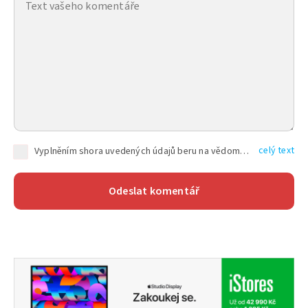
celý text
Vyplněním shora uvedených údajů beru na vědomí, že společnost TEXT FACTORY s.r.o., sídlem Brno, Durďákova 336/29, Černá Pole, PSČ: 613 00, IČ: 06157831, zapsané u Krajského soudu v Brně, oddíl C, vložka 100399, bude zpracovávat mé osobní údaje uvedené v rámci mnou vyplněného registračního formuláře na základě oprávněných zájmů TEXT FACTORY s.r.o. dle čl. 6 odst. 1 písm. f) GDPR a pro splnění právních povinností (čl. 6 odst. 1 písm. c) GDPR), a to pro tyto účely: nezbytnost zajistit oprávnění návštěvníka webových stránek provozovaných společností TEXT FACTORY s.r.o. přispívat aktivně ke zveřejněným článkům nebo v rámci diskusních fór a výkon práv TEXT FACTORY s.r.o. jako administrátora těchto diskusních fór. Více informací o zpracování osobních údajů a právech lze nalézt v