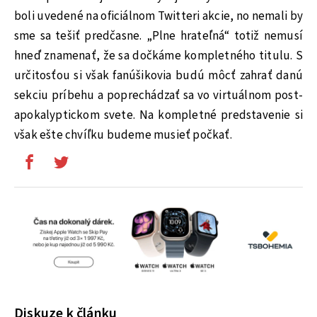
boli uvedené na oficiálnom Twitteri akcie, no nemali by
sme sa tešiť predčasne. „Plne hrateľná“ totiž nemusí
hneď znamenať, že sa dočkáme kompletného titulu. S
určitosťou si však fanúšikovia budú môcť zahrať danú
sekciu príbehu a poprechádzať sa vo virtuálnom post-
apokalyptickom svete. Na kompletné predstavenie si
však ešte chvíľku budeme musieť počkať.
Diskuze k článku