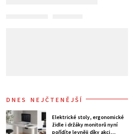
DNES NEJČTENĚJŠÍ
Elektrické stoly, ergonomické
židle i držáky monitorů nyní
pořídíte levněji díky akci