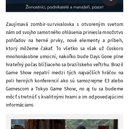
Zaujímavá zombir-survivalovka s otvoreným svetom
nám od svojho samotného ohlásenia priniesla množstvo
pohľadov na herné prvky, nové elementy a príbeh,
ktorý môžeme čakať. To všetko sa však už čoskoro
mnohonásobne umocní, nakoľko bude Days Gone plne
hrateľný počas blížiaceho sa brazílskeho veľtrhu. Brazil
Game Show nepatrí medzi tých najväčších hráčov na
poli herných konferencií ako sú samozrejme E3 alebo
Gamescom a Tokyo Game Show, no aj tu sa budeme
môcť stretnúť s kvalitnými hrami a im odpovedajúcimi
informáciami.