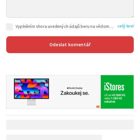
celý text
Vyplněním shora uvedených údajů beru na vědomí, že společnost TEXT FACTORY s.r.o., sídlem Brno, Durďákova 336/29, Černá Pole, PSČ: 613 00, IČ: 06157831, zapsané u Krajského soudu v Brně, oddíl C, vložka 100399, bude zpracovávat mé osobní údaje uvedené v rámci mnou vyplněného registračního formuláře na základě oprávněných zájmů TEXT FACTORY s.r.o. dle čl. 6 odst. 1 písm. f) GDPR a pro splnění právních povinností (čl. 6 odst. 1 písm. c) GDPR), a to pro tyto účely: nezbytnost zajistit oprávnění návštěvníka webových stránek provozovaných společností TEXT FACTORY s.r.o. přispívat aktivně ke zveřejněným článkům nebo v rámci diskusních fór a výkon práv TEXT FACTORY s.r.o. jako administrátora těchto diskusních fór. Více informací o zpracování osobních údajů a právech lze nalézt v