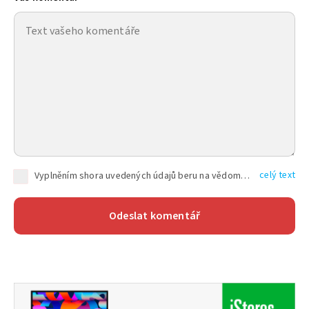
celý text
Vyplněním shora uvedených údajů beru na vědomí, že společnost TEXT FACTORY s.r.o., sídlem Brno, Durďákova 336/29, Černá Pole, PSČ: 613 00, IČ: 06157831, zapsané u Krajského soudu v Brně, oddíl C, vložka 100399, bude zpracovávat mé osobní údaje uvedené v rámci mnou vyplněného registračního formuláře na základě oprávněných zájmů TEXT FACTORY s.r.o. dle čl. 6 odst. 1 písm. f) GDPR a pro splnění právních povinností (čl. 6 odst. 1 písm. c) GDPR), a to pro tyto účely: nezbytnost zajistit oprávnění návštěvníka webových stránek provozovaných společností TEXT FACTORY s.r.o. přispívat aktivně ke zveřejněným článkům nebo v rámci diskusních fór a výkon práv TEXT FACTORY s.r.o. jako administrátora těchto diskusních fór. Více informací o zpracování osobních údajů a právech lze nalézt v