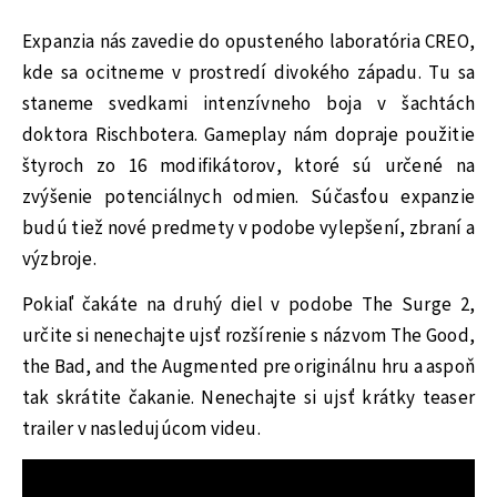
Expanzia nás zavedie do opusteného laboratória CREO,
kde sa ocitneme v prostredí divokého západu. Tu sa
staneme svedkami intenzívneho boja v šachtách
doktora Rischbotera. Gameplay nám dopraje použitie
štyroch zo 16 modifikátorov, ktoré sú určené na
zvýšenie potenciálnych odmien. Súčasťou expanzie
budú tiež nové predmety v podobe vylepšení, zbraní a
výzbroje.
Pokiaľ čakáte na druhý diel v podobe The Surge 2,
určite si nenechajte ujsť rozšírenie s názvom The Good,
the Bad, and the Augmented pre originálnu hru a aspoň
tak skrátite čakanie. Nenechajte si ujsť krátky teaser
trailer v nasledujúcom videu.