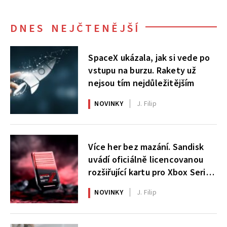
DNES NEJČTENĚJŠÍ
SpaceX ukázala, jak si vede po
vstupu na burzu. Rakety už
nejsou tím nejdůležitějším
NOVINKY
J. Filip
Více her bez mazání. Sandisk
uvádí oficiálně licencovanou
rozšiřující kartu pro Xbox Series
X|S
NOVINKY
J. Filip