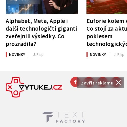
Alphabet, Meta, Apple i
Euforie kolem A
další technologičtí giganti
Co stojí za akt
zveřejnili výsledky. Co
poklesem
prozradila?
technologickýc
NOVINKY
J. Filip
NOVINKY
J. Filip
Zavřít reklamu