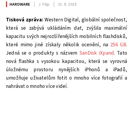
HARDWARE
J. Filip
31. 8. 2018
Tisková zpráva:
Western Digital, globální společnost,
která se zabývá ukládáním dat, zvýšila maximální
kapacitu svých nejrozšířenějších mobilních flashdisků,
které mimo jiné získaly několik ocenění, na
256 GB
.
Jedná se o produkty s názvem
SanDisk iXpand
. Tato
nová flashka s vysokou kapacitou, která se vyrovná
úložnému prostoru nynějších iPhonů a iPadů,
umožňuje uživatelům fotit o mnoho více fotografií a
nahrávat o mnoho více videí.