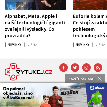
Alphabet, Meta, Apple i
Euforie kolem A
další technologičtí giganti
Co stojí za akt
zveřejnili výsledky. Co
poklesem
prozradila?
technologickýc
NOVINKY
J. Filip
NOVINKY
J. Filip
Zavřít reklamu