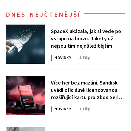
DNES NEJČTENĚJŠÍ
SpaceX ukázala, jak si vede po
vstupu na burzu. Rakety už
nejsou tím nejdůležitějším
NOVINKY
J. Filip
Více her bez mazání. Sandisk
uvádí oficiálně licencovanou
rozšiřující kartu pro Xbox Series
X|S
NOVINKY
J. Filip