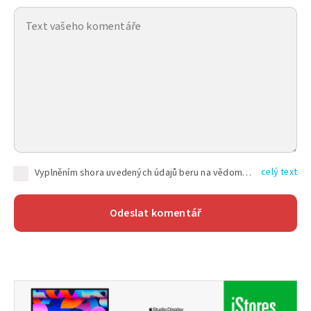
celý text
Vyplněním shora uvedených údajů beru na vědomí, že společnost TEXT FACTORY s.r.o., sídlem Brno, Durďákova 336/29, Černá Pole, PSČ: 613 00, IČ: 06157831, zapsané u Krajského soudu v Brně, oddíl C, vložka 100399, bude zpracovávat mé osobní údaje uvedené v rámci mnou vyplněného registračního formuláře na základě oprávněných zájmů TEXT FACTORY s.r.o. dle čl. 6 odst. 1 písm. f) GDPR a pro splnění právních povinností (čl. 6 odst. 1 písm. c) GDPR), a to pro tyto účely: nezbytnost zajistit oprávnění návštěvníka webových stránek provozovaných společností TEXT FACTORY s.r.o. přispívat aktivně ke zveřejněným článkům nebo v rámci diskusních fór a výkon práv TEXT FACTORY s.r.o. jako administrátora těchto diskusních fór. Více informací o zpracování osobních údajů a právech lze nalézt v