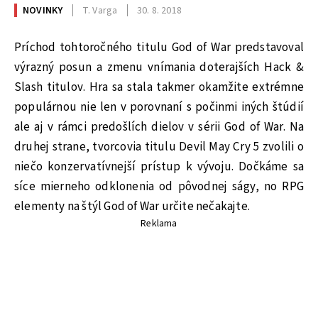
NOVINKY
T. Varga
30. 8. 2018
Príchod tohtoročného titulu God of War predstavoval
výrazný posun a zmenu vnímania doterajších Hack &
Slash titulov. Hra sa stala takmer okamžite extrémne
populárnou nie len v porovnaní s počinmi iných štúdií
ale aj v rámci predošlích dielov v sérii God of War. Na
druhej strane, tvorcovia titulu Devil May Cry 5 zvolili o
niečo konzervatívnejší prístup k vývoju. Dočkáme sa
síce mierneho odklonenia od pôvodnej ságy, no RPG
elementy na štýl God of War určite nečakajte.
Reklama