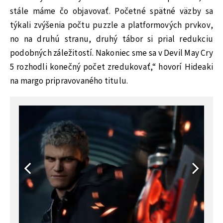
stále máme čo objavovať. Početné spätné väzby sa
týkali zvýšenia počtu puzzle a platformových prvkov,
no na druhú stranu, druhý tábor si prial redukciu
podobných záležitostí. Nakoniec sme sa v Devil May Cry
5 rozhodli konečný počet zredukovať,“ hovorí Hideaki
na margo pripravovaného titulu.