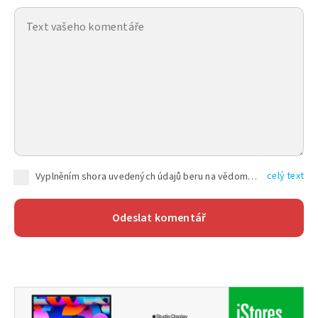
celý text
Vyplněním shora uvedených údajů beru na vědomí, že společnost TEXT FACTORY s.r.o., sídlem Brno, Durďákova 336/29, Černá Pole, PSČ: 613 00, IČ: 06157831, zapsané u Krajského soudu v Brně, oddíl C, vložka 100399, bude zpracovávat mé osobní údaje uvedené v rámci mnou vyplněného registračního formuláře na základě oprávněných zájmů TEXT FACTORY s.r.o. dle čl. 6 odst. 1 písm. f) GDPR a pro splnění právních povinností (čl. 6 odst. 1 písm. c) GDPR), a to pro tyto účely: nezbytnost zajistit oprávnění návštěvníka webových stránek provozovaných společností TEXT FACTORY s.r.o. přispívat aktivně ke zveřejněným článkům nebo v rámci diskusních fór a výkon práv TEXT FACTORY s.r.o. jako administrátora těchto diskusních fór. Více informací o zpracování osobních údajů a právech lze nalézt v