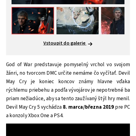
Vstoupit do galerie
God of War predstavuje pomyselný vrchol vo svojom
žánri, no tvorcom DMC určite nemáme čo vyčítať. Devil
May Cry je koniec koncov známy hlavne vďaka
rýchlemu priebehu a podľa vývojárov je nepotrebné ba
priam nežiadúce, aby sa tento zaužívaný štýl hry menil.
Devil May Cry 5 vychádza
8. marca/března 2019
pre PC
a konzoly Xbox One a PS4.