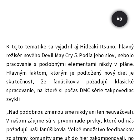
K tejto tematike sa vyjadril aj Hideaki Itsuno, hlavný
režisér nového Devil May Cry 5. Podľa jeho slov, nebolo
pracovanie s podobnými elementami nikdy v pláne.
Hlavným faktom, ktorým je podložený nový diel je
skutočnosť, že fanúšikovia požadujú klasické
spracovanie, na ktoré si počas DMC série takpovediac
zvykli.
„Nad podobnou zmenou sme nikdy ani len neuvažovali.
V našom záujme sú v prvom rade prvky, ktoré od nás
požadujú naši fanúšikovia. Veľké množstvo feedbackov
zo strany komunity sme už do hier zakomponovali, no