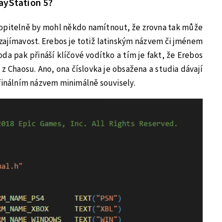
ayStation 5?
hopitelně by mohl někdo namítnout, že zrovna tak může
a zajímavost. Erebos je totiž latinským názvem či jménem
da pak přináší klíčové vodítko a tím je fakt, že Erebos
z Chaosu. Ano, ona číslovka je obsažena a studia dávají
 finálním názvem minimálně souvisely.