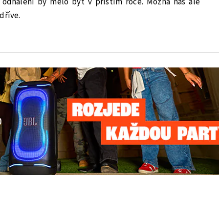
 odhalení by mělo být v příštím roce. Možná nás ale
dříve.