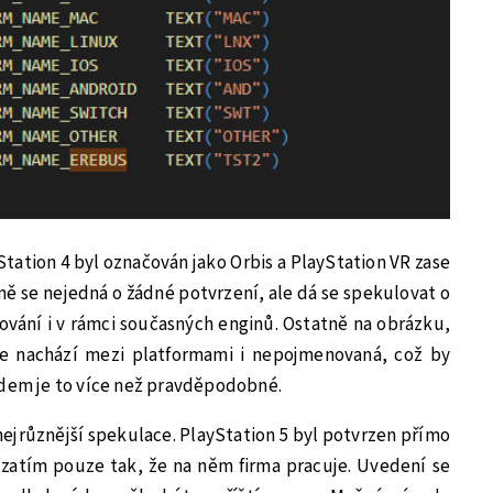
Station 4 byl označován jako Orbis a PlayStation VR zase
ě se nejedná o žádné potvrzení, ale dá se spekulovat o
ování i v rámci současných enginů. Ostatně na obrázku,
se nachází mezi platformami i nepojmenovaná, což by
ádem je to více než pravděpodobné.
nejrůznější spekulace. PlayStation 5 byl potvrzen přímo
 zatím pouze tak, že na něm firma pracuje. Uvedení se