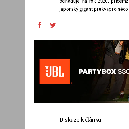
odhaduje na rok 2020, přičemž
japonský gigant překvapí o něco 
Diskuze k článku