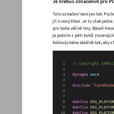
Je Erebus označením pro Pl
Toto označení není jen tak. Poc
jít o nový Xbox. Je tu však jedn
pro boha věčné tmy. Báseň Hesio
je jedním z pěti bohů zrozených 
kódová jména ideálně tak, aby s