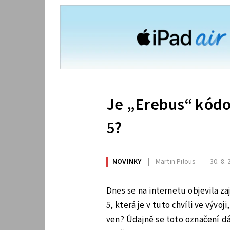
Je „Erebus“ kódo
5?
NOVINKY
Martin Pilous
30. 8.
Dnes se na internetu objevila z
5, která je v tuto chvíli ve vývo
ven? Údajně se toto označení dá