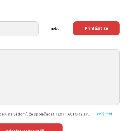
Přihlásit se
nebo
celý text
Vyplněním shora uvedených údajů beru na vědomí, že společnost TEXT FACTORY s.r.o., sídlem Brno, Durďákova 336/29, Černá Pole, PSČ: 613 00, IČ: 06157831, zapsané u Krajského soudu v Brně, oddíl C, vložka 100399, bude zpracovávat mé osobní údaje uvedené v rámci mnou vyplněného registračního formuláře na základě oprávněných zájmů TEXT FACTORY s.r.o. dle čl. 6 odst. 1 písm. f) GDPR a pro splnění právních povinností (čl. 6 odst. 1 písm. c) GDPR), a to pro tyto účely: nezbytnost zajistit oprávnění návštěvníka webových stránek provozovaných společností TEXT FACTORY s.r.o. přispívat aktivně ke zveřejněným článkům nebo v rámci diskusních fór a výkon práv TEXT FACTORY s.r.o. jako administrátora těchto diskusních fór. Více informací o zpracování osobních údajů a právech lze nalézt v