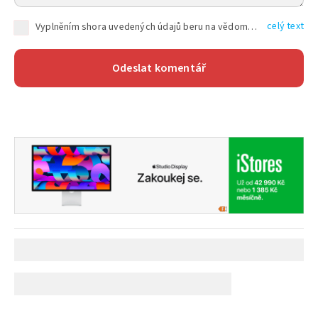
celý text
Vyplněním shora uvedených údajů beru na vědomí, že společnost TEXT FACTORY s.r.o., sídlem Brno, Durďákova 336/29, Černá Pole, PSČ: 613 00, IČ: 06157831, zapsané u Krajského soudu v Brně, oddíl C, vložka 100399, bude zpracovávat mé osobní údaje uvedené v rámci mnou vyplněného registračního formuláře na základě oprávněných zájmů TEXT FACTORY s.r.o. dle čl. 6 odst. 1 písm. f) GDPR a pro splnění právních povinností (čl. 6 odst. 1 písm. c) GDPR), a to pro tyto účely: nezbytnost zajistit oprávnění návštěvníka webových stránek provozovaných společností TEXT FACTORY s.r.o. přispívat aktivně ke zveřejněným článkům nebo v rámci diskusních fór a výkon práv TEXT FACTORY s.r.o. jako administrátora těchto diskusních fór. Více informací o zpracování osobních údajů a právech lze nalézt v