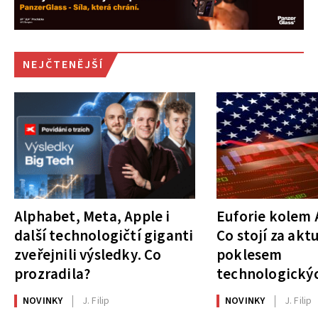
NEJČTENĚJŠÍ
Alphabet, Meta, Apple i
Euforie kolem A
další technologičtí giganti
Co stojí za akt
zveřejnili výsledky. Co
poklesem
prozradila?
technologickýc
NOVINKY
J. Filip
NOVINKY
J. Filip