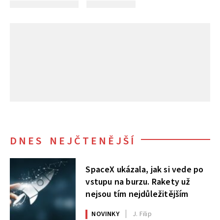
DNES NEJČTENĚJŠÍ
SpaceX ukázala, jak si vede po
vstupu na burzu. Rakety už
nejsou tím nejdůležitějším
NOVINKY
J. Filip