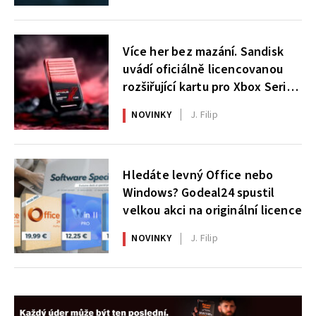
Více her bez mazání. Sandisk
uvádí oficiálně licencovanou
rozšiřující kartu pro Xbox Series
X|S
NOVINKY
J. Filip
Hledáte levný Office nebo
Windows? Godeal24 spustil
velkou akci na originální licence
NOVINKY
J. Filip