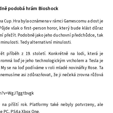
adně podobá hrám Bioshock
 Tea Cup. Hra byla oznámena v rámci Gamescomu a dost je
 Půjde však o first-person horor, který bude klást důraz
ění přežít. Podobně jako jeho duchovní předchůdce, tak
 minulosti. Tedy alternativní minulosti.
t příběh z 19. století. Konkrétně na lodi, která je
hromná loď je jeho technologickým vrcholem a Tesla je
My se na loď podíváme v roli mladé novinářky Rose. Ta
a nemusíme asi zdůrazňovat, že ji nečeká zrovna růžová
ch?v=WgJTggtbvgk
 na příští rok. Platformy také nebyly potvrzeny, ale
e PC, PS4 a Xbox One.