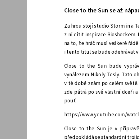
Close to the Sun se až náp
Za hrou stojí studio Storm in a
z ní cítit inspirace Bioshockem.
na to, že hráč musí veškeré řád
i tento titul se bude odehrávat v
Close to the Sun bude vyprávě
vynálezem Nikoly Tesly. Tato o
v té době znám po celém světě. 
zde pátrá po své vlastní dceři 
pouť.
https://www.youtube.com/wat
Close to the Sun je v přípravě
předpokládá se standardní trojic