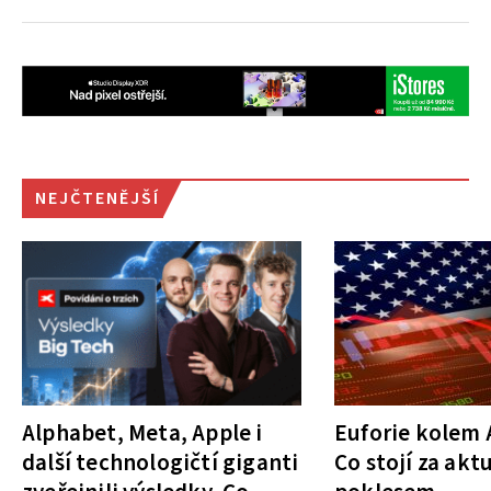
NEJČTENĚJŠÍ
Alphabet, Meta, Apple i
Euforie kolem A
další technologičtí giganti
Co stojí za akt