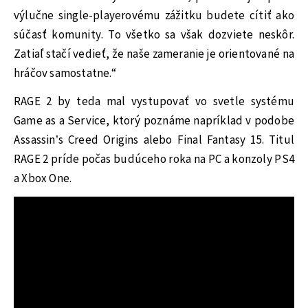
výlučne single-playerovému zážitku budete cítiť ako
súčasť komunity. To všetko sa však dozviete neskôr.
Zatiaľ stačí vedieť, že naše zameranie je orientované na
hráčov samostatne.“
RAGE 2 by teda mal vystupovať vo svetle systému
Game as a Service, ktorý poznáme napríklad v podobe
Assassin’s Creed Origins alebo Final Fantasy 15. Titul
RAGE 2 príde počas budúceho roka na PC a konzoly PS4
a Xbox One.