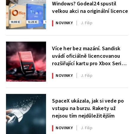
Windows? Godeal24 spustil
velkou akci na originální licence
NOVINKY
J. Filip
Více her bez mazání. Sandisk
uvádí oficiálně licencovanou
rozšiřující kartu pro Xbox Series
X|S
NOVINKY
J. Filip
SpaceX ukázala, jak si vede po
vstupu na burzu. Rakety už
nejsou tím nejdůležitějším
NOVINKY
J. Filip