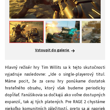
Vstoupit do galerie
Hlavný režisér hry Tim Willits sa k tejto skutočnosti
vyjadruje nasledovne: „Ide o single-playerový titul.
Máme pocit, že za cenu hry ponúkame dostatok
hrateľného obsahu, ktorý však budeme periodicky
dopĺňať. Fanúšikovia sa dočkajú ako voľne dostupných
expanzií, tak aj tých platených. Pre RAGE 2 chystáme
niekoľko komunitných záležitostí, preto sa aj napriek