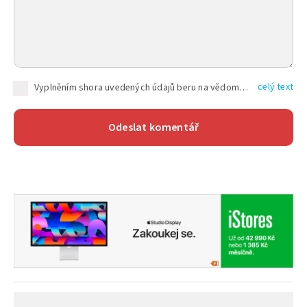
celý text
Vyplněním shora uvedených údajů beru na vědomí, že společnost TEXT FACTORY s.r.o., sídlem Brno, Durďákova 336/29, Černá Pole, PSČ: 613 00, IČ: 06157831, zapsané u Krajského soudu v Brně, oddíl C, vložka 100399, bude zpracovávat mé osobní údaje uvedené v rámci mnou vyplněného registračního formuláře na základě oprávněných zájmů TEXT FACTORY s.r.o. dle čl. 6 odst. 1 písm. f) GDPR a pro splnění právních povinností (čl. 6 odst. 1 písm. c) GDPR), a to pro tyto účely: nezbytnost zajistit oprávnění návštěvníka webových stránek provozovaných společností TEXT FACTORY s.r.o. přispívat aktivně ke zveřejněným článkům nebo v rámci diskusních fór a výkon práv TEXT FACTORY s.r.o. jako administrátora těchto diskusních fór. Více informací o zpracování osobních údajů a právech lze nalézt v