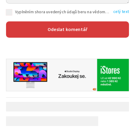
celý text
Vyplněním shora uvedených údajů beru na vědomí, že společnost TEXT FACTORY s.r.o., sídlem Brno, Durďákova 336/29, Černá Pole, PSČ: 613 00, IČ: 06157831, zapsané u Krajského soudu v Brně, oddíl C, vložka 100399, bude zpracovávat mé osobní údaje uvedené v rámci mnou vyplněného registračního formuláře na základě oprávněných zájmů TEXT FACTORY s.r.o. dle čl. 6 odst. 1 písm. f) GDPR a pro splnění právních povinností (čl. 6 odst. 1 písm. c) GDPR), a to pro tyto účely: nezbytnost zajistit oprávnění návštěvníka webových stránek provozovaných společností TEXT FACTORY s.r.o. přispívat aktivně ke zveřejněným článkům nebo v rámci diskusních fór a výkon práv TEXT FACTORY s.r.o. jako administrátora těchto diskusních fór. Více informací o zpracování osobních údajů a právech lze nalézt v