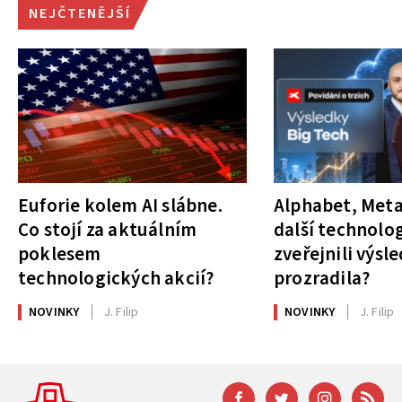
NEJČTENĚJŠÍ
Euforie kolem AI slábne.
Alphabet, Meta
Co stojí za aktuálním
další technolog
poklesem
zveřejnili výsl
technologických akcií?
prozradila?
NOVINKY
J. Filip
NOVINKY
J. Filip