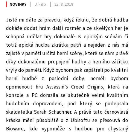
NOVINKY
J. Filip
23. 8. 2018
Jistě mi dáte za pravdu, když řeknu, že dobrá hudba
dokáže dodat hrám další rozměr a ze skvělých her je
schopná udělat hry dokonalé. K epickým scénám či
totiž epická hudba zkrátka patří a nejeden z nás má
zajisté v paměti určitá herní scény, které se nám právě
díky dokonalému propojení hudby a herního zážitku
vryly do paměti. Když bychom pak zapátrali po kvalitní
herní hudbě z poslední doby, neměli bychom
opomenout hru Assassin’s Creed Origins, která na
konzole a PC dorazila se skutečně velmi kvalitním
hudebním doprovodem, pod který se podepsala
skaldatelka Sarah Schachner. A právě tato černovlasá
kráska mění působiště o z Ubisoftu se přesouvá do
Bioware, kde vypomůže s hudbou pro chystaný