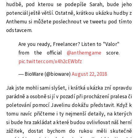
hudbě, pod kterou se podepíše Sarah, bude jeho
potenciál ještě větší. Ostatně, krátkou ukázku hudby z
Anthemu si můžete poslechnout ve tweetu pod tímto
odstavcem.
Are you ready, Freelancer? Listen to "Valor"
from the official
@anthemgame
score.
pic.twitter.com/x4h2cEWbfz
— BioWare (@bioware)
August 22, 2018
Jak jste mohli sami slyšet, i krátká ukázka zní opravdu
parádně a osobně si jí v pozadí při procházení pralesa či
poletování pomocí Javelinu dokážu představit. Když k
tomu navíc přičteme i ty nejmenší detaily, na kterých
si bude hra zakládat a které budou ovlivňovat náš herní
zážitek, dostat bychom do rukou měli skutečně