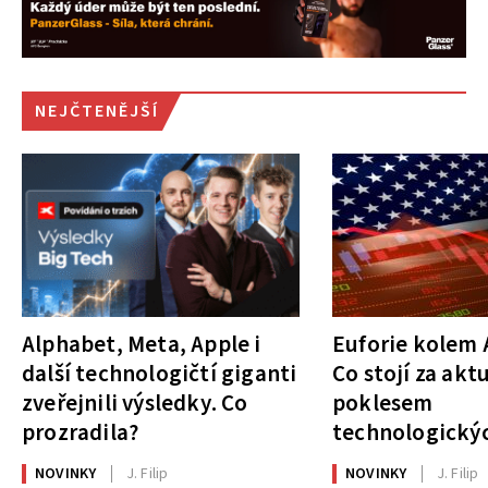
NEJČTENĚJŠÍ
Alphabet, Meta, Apple i
Euforie kolem A
další technologičtí giganti
Co stojí za akt
zveřejnili výsledky. Co
poklesem
prozradila?
technologickýc
NOVINKY
J. Filip
NOVINKY
J. Filip