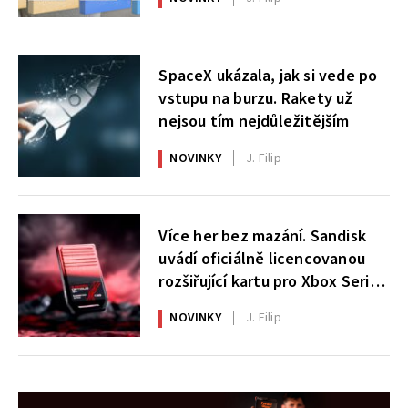
SpaceX ukázala, jak si vede po
vstupu na burzu. Rakety už
nejsou tím nejdůležitějším
NOVINKY
J. Filip
Více her bez mazání. Sandisk
uvádí oficiálně licencovanou
rozšiřující kartu pro Xbox Series
X|S
NOVINKY
J. Filip