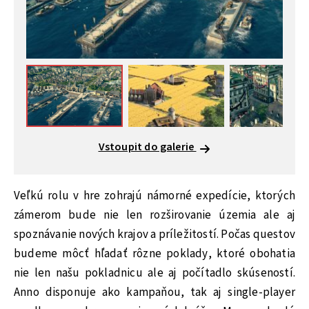
Vstoupit do galerie
Veľkú rolu v hre zohrajú námorné expedície, ktorých
zámerom bude nie len rozširovanie územia ale aj
spoznávanie nových krajov a príležitostí. Počas questov
budeme môcť hľadať rôzne poklady, ktoré obohatia
nie len našu pokladnicu ale aj počítadlo skúseností.
Anno disponuje ako kampaňou, tak aj single-player