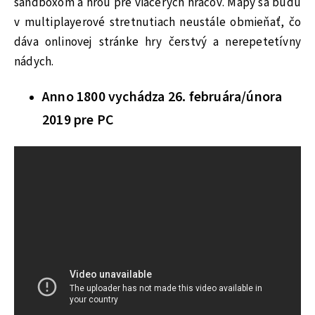
sandboxom a hrou pre viacerých hráčov. Mapy sa budú
v multiplayerové stretnutiach neustále obmieňať, čo
dáva onlinovej stránke hry čerstvý a nerepetetívny
nádych.
Anno 1800 vychádza 26. februára/února
2019 pre PC