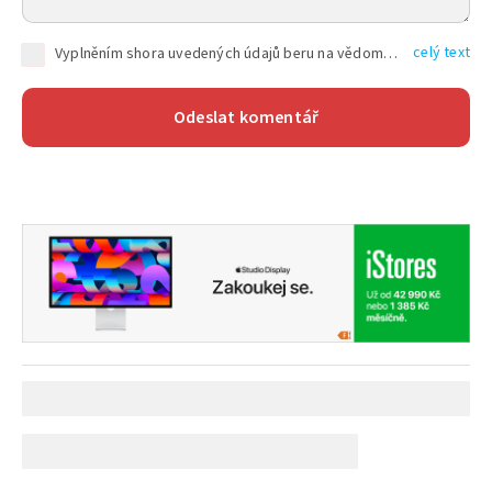
celý text
Vyplněním shora uvedených údajů beru na vědomí, že společnost TEXT FACTORY s.r.o., sídlem Brno, Durďákova 336/29, Černá Pole, PSČ: 613 00, IČ: 06157831, zapsané u Krajského soudu v Brně, oddíl C, vložka 100399, bude zpracovávat mé osobní údaje uvedené v rámci mnou vyplněného registračního formuláře na základě oprávněných zájmů TEXT FACTORY s.r.o. dle čl. 6 odst. 1 písm. f) GDPR a pro splnění právních povinností (čl. 6 odst. 1 písm. c) GDPR), a to pro tyto účely: nezbytnost zajistit oprávnění návštěvníka webových stránek provozovaných společností TEXT FACTORY s.r.o. přispívat aktivně ke zveřejněným článkům nebo v rámci diskusních fór a výkon práv TEXT FACTORY s.r.o. jako administrátora těchto diskusních fór. Více informací o zpracování osobních údajů a právech lze nalézt v