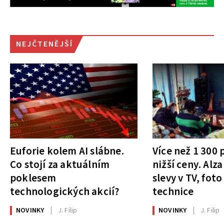
NEJČTENĚJŠÍ
Euforie kolem AI slábne.
Více než 1 300
Co stojí za aktuálním
nižší ceny. Alza
poklesem
slevy v TV, foto
technologických akcií?
technice
NOVINKY
J. Filip
NOVINKY
J. Filip