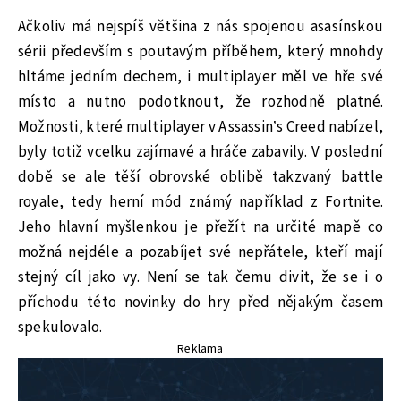
Ačkoliv má nejspíš většina z nás spojenou asasínskou
sérii především s poutavým příběhem, který mnohdy
hltáme jedním dechem, i multiplayer měl ve hře své
místo a nutno podotknout, že rozhodně platné.
Možnosti, které multiplayer v Assassin’s Creed nabízel,
byly totiž vcelku zajímavé a hráče zabavily. V poslední
době se ale těší obrovské oblibě takzvaný battle
royale, tedy herní mód známý například z Fortnite.
Jeho hlavní myšlenkou je přežít na určité mapě co
možná nejdéle a pozabíjet své nepřátele, kteří mají
stejný cíl jako vy. Není se tak čemu divit, že se i o
příchodu této novinky do hry před nějakým časem
spekulovalo.
Reklama