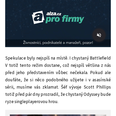
Spekulace byly nejspíš na místě. I chystaný Battlefield
V totiž tento režim dostane, což nejspíš většina z nás
před jeho představením vůbec nečekala. Pokud ale
doufáte, že si něco podobného užijete i v asasínské
sérii, musíme vás zklamat. Šéf vývoje Scott Phillips
totiž před pár dny prozradil, že chystaný Odyssey bude
ryze singleplayerovou hrou.