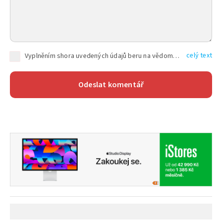
celý text
Vyplněním shora uvedených údajů beru na vědomí, že společnost TEXT FACTORY s.r.o., sídlem Brno, Durďákova 336/29, Černá Pole, PSČ: 613 00, IČ: 06157831, zapsané u Krajského soudu v Brně, oddíl C, vložka 100399, bude zpracovávat mé osobní údaje uvedené v rámci mnou vyplněného registračního formuláře na základě oprávněných zájmů TEXT FACTORY s.r.o. dle čl. 6 odst. 1 písm. f) GDPR a pro splnění právních povinností (čl. 6 odst. 1 písm. c) GDPR), a to pro tyto účely: nezbytnost zajistit oprávnění návštěvníka webových stránek provozovaných společností TEXT FACTORY s.r.o. přispívat aktivně ke zveřejněným článkům nebo v rámci diskusních fór a výkon práv TEXT FACTORY s.r.o. jako administrátora těchto diskusních fór. Více informací o zpracování osobních údajů a právech lze nalézt v