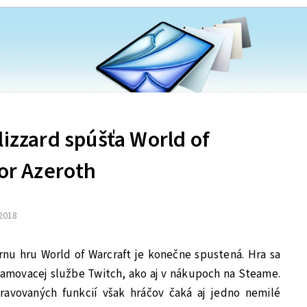
lizzard spúšťa World of
for Azeroth
 2018
rnu hru World of Warcraft je konečne spustená. Hra sa
eamovacej službe Twitch, ako aj v nákupoch na Steame.
avovaných funkcií však hráčov čaká aj jedno nemilé