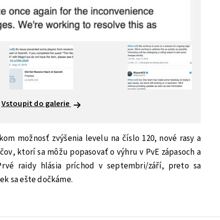
Vstoupit do galerie
ikom možnosť zvýšenia levelu na číslo 120, nové rasy a
áčov, ktorí sa môžu popasovať o výhru v PvE zápasoch a
rvé raidy hlásia príchod v septembri/září, preto sa
iek sa ešte dočkáme.