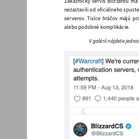
Zákaznícky servis Blizzardu má 
nezastavili od oficiálneho spus
serverov. Tisíce hráčov májú pr
alebo podobné komplikácie.
V galérii nájdete jedno