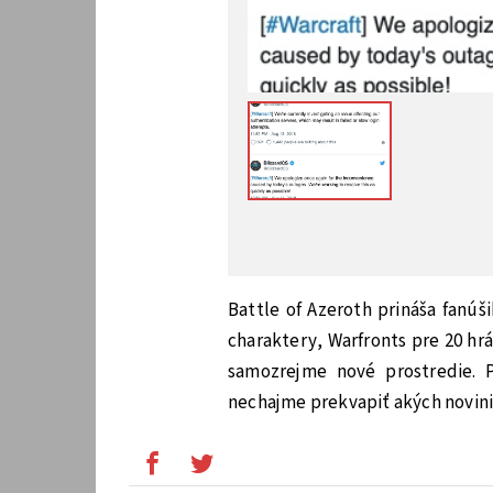
Battle of Azeroth prináša fanúš
charaktery, Warfronts pre 20 hr
samozrejme nové prostredie. P
nechajme prekvapiť akých novin