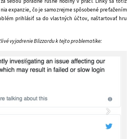
za sebou poradne rušné hodiny v práci. Linky sa totiž
tenia expanzie, čo je samozrejme spôsobené preťažením
oblém prihlásiť sa do vlastných účtov, naštartovať hru
tlivé vyjadrenie Blizzardu k tejto problematike: