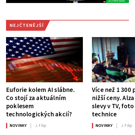
NEJČTENĚJŠÍ
Euforie kolem AI slábne.
Více než 1 300
Co stojí za aktuálním
nižší ceny. Alza
poklesem
slevy v TV, foto
technologických akcií?
technice
NOVINKY
J. Filip
NOVINKY
J. Filip