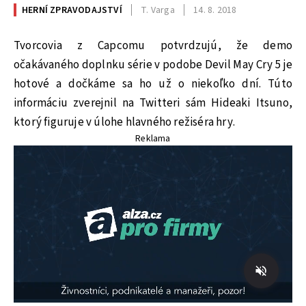
HERNÍ ZPRAVODAJSTVÍ
T. Varga
14. 8. 2018
Tvorcovia z Capcomu potvrdzujú, že demo
očakávaného doplnku série v podobe Devil May Cry 5 je
hotové a dočkáme sa ho už o niekoľko dní. Túto
informáciu zverejnil na Twitteri sám Hideaki Itsuno,
ktorý figuruje v úlohe hlavného režiséra hry.
Reklama