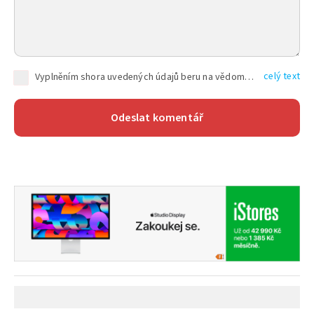
celý text
Vyplněním shora uvedených údajů beru na vědomí, že společnost TEXT FACTORY s.r.o., sídlem Brno, Durďákova 336/29, Černá Pole, PSČ: 613 00, IČ: 06157831, zapsané u Krajského soudu v Brně, oddíl C, vložka 100399, bude zpracovávat mé osobní údaje uvedené v rámci mnou vyplněného registračního formuláře na základě oprávněných zájmů TEXT FACTORY s.r.o. dle čl. 6 odst. 1 písm. f) GDPR a pro splnění právních povinností (čl. 6 odst. 1 písm. c) GDPR), a to pro tyto účely: nezbytnost zajistit oprávnění návštěvníka webových stránek provozovaných společností TEXT FACTORY s.r.o. přispívat aktivně ke zveřejněným článkům nebo v rámci diskusních fór a výkon práv TEXT FACTORY s.r.o. jako administrátora těchto diskusních fór. Více informací o zpracování osobních údajů a právech lze nalézt v