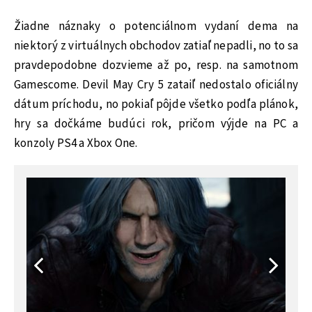
Žiadne náznaky o potenciálnom vydaní dema na
niektorý z virtuálnych obchodov zatiaľ nepadli, no to sa
pravdepodobne dozvieme až po, resp. na samotnom
Gamescome. Devil May Cry 5 zataiľ nedostalo oficiálny
dátum príchodu, no pokiaľ pôjde všetko podľa plánok,
hry sa dočkáme budúci rok, pričom výjde na PC a
konzoly PS4 a Xbox One.