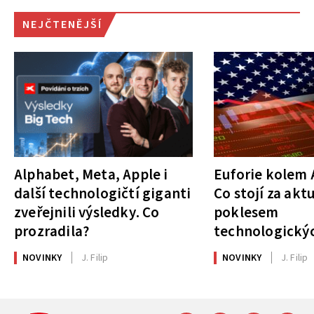
NEJČTENĚJŠÍ
Alphabet, Meta, Apple i
Euforie kolem A
další technologičtí giganti
Co stojí za akt
zveřejnili výsledky. Co
poklesem
prozradila?
technologickýc
NOVINKY
J. Filip
NOVINKY
J. Filip