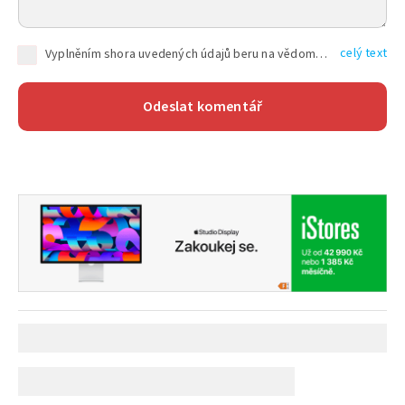
celý text
Vyplněním shora uvedených údajů beru na vědomí, že společnost TEXT FACTORY s.r.o., sídlem Brno, Durďákova 336/29, Černá Pole, PSČ: 613 00, IČ: 06157831, zapsané u Krajského soudu v Brně, oddíl C, vložka 100399, bude zpracovávat mé osobní údaje uvedené v rámci mnou vyplněného registračního formuláře na základě oprávněných zájmů TEXT FACTORY s.r.o. dle čl. 6 odst. 1 písm. f) GDPR a pro splnění právních povinností (čl. 6 odst. 1 písm. c) GDPR), a to pro tyto účely: nezbytnost zajistit oprávnění návštěvníka webových stránek provozovaných společností TEXT FACTORY s.r.o. přispívat aktivně ke zveřejněným článkům nebo v rámci diskusních fór a výkon práv TEXT FACTORY s.r.o. jako administrátora těchto diskusních fór. Více informací o zpracování osobních údajů a právech lze nalézt v