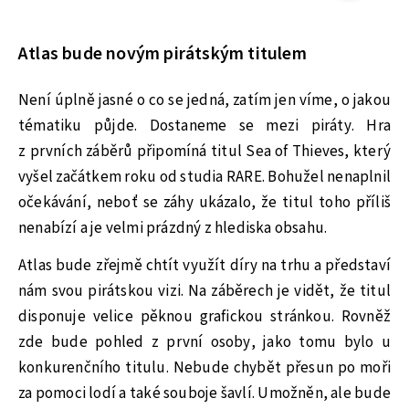
Atlas bude novým pirátským titulem
Není úplně jasné o co se jedná, zatím jen víme, o jakou
tématiku půjde. Dostaneme se mezi piráty. Hra
z prvních záběrů připomíná titul Sea of Thieves, který
vyšel začátkem roku od studia RARE. Bohužel nenaplnil
očekávání, neboť se záhy ukázalo, že titul toho příliš
nenabízí a je velmi prázdný z hlediska obsahu.
Atlas bude zřejmě chtít využít díry na trhu a představí
nám svou pirátskou vizi. Na záběrech je vidět, že titul
disponuje velice pěknou grafickou stránkou. Rovněž
zde bude pohled z první osoby, jako tomu bylo u
konkurenčního titulu. Nebude chybět přesun po moři
za pomoci lodí a také souboje šavlí. Umožněn, ale bude